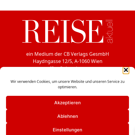
ein Medium der CB Verlags GesmbH
Haydngasse 12/5, A-1060 Wien
office@cbverlag.at
Tel. +43-1-597 49 85
Wir verwenden Cookies, um unsere Website und unseren Service zu
Fax +43-1-597 49 85-15
optimieren.
Facebook
Akzeptieren
Instagram
Ablehnen
LinkedIn
Einstellungen
Kontakt
|
Mediadaten
|
Impressum
|