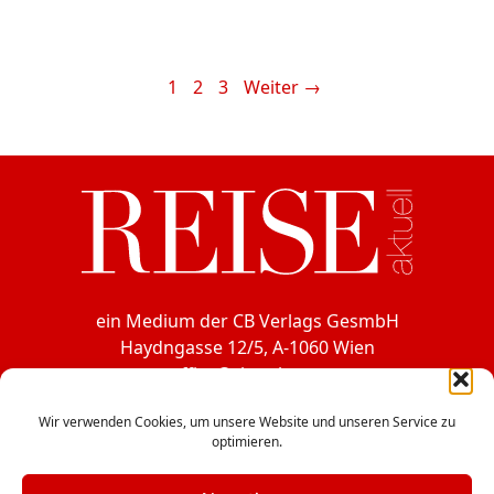
Seite
Seite
Seite
1
2
3
Weiter
→
ein Medium der CB Verlags GesmbH
Haydngasse 12/5, A-1060 Wien
office@cbverlag.at
Tel. +43-1-597 49 85
Wir verwenden Cookies, um unsere Website und unseren Service zu
Fax +43-1-597 49 85-15
optimieren.
Facebook