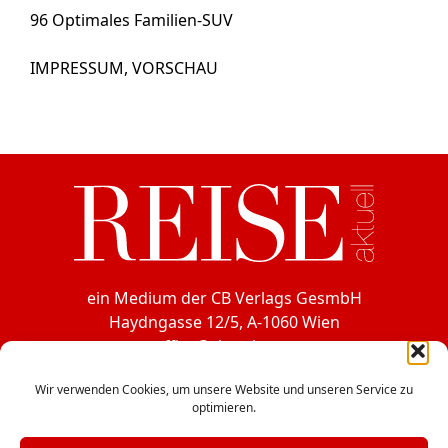
96
Optimales Familien-SUV
IMPRESSUM, VORSCHAU
ein Medium der CB Verlags GesmbH
Haydngasse 12/5, A-1060 Wien
office@cbverlag.at
Tel. +43-1-597 49 85
Wir verwenden Cookies, um unsere Website und unseren Service zu
Fax +43-1-597 49 85-15
optimieren.
Facebook