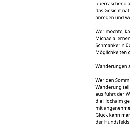
überraschend ä
das Gesicht na
anregen und wel
Wer möchte, ka
Michaela lernen
Schmankerln übe
Möglichkeiten d
Wanderungen 
Wer den Sommer
Wanderung teil
aus führt der 
die Hochalm ge
mit angenehmen 
Glück kann man
der Hundsfelds