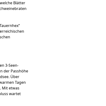
welche Blätter
Schweinebraten
„Tauernhex“
terreichischen
ischen
en 3-Seen-
on der Passhöhe
dsee. Über
n warmen Tagen
. Mit etwas
luss wartet