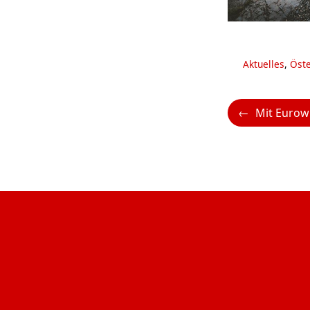
Kategorien
Aktuelles
,
Öste
Mit Eurowings