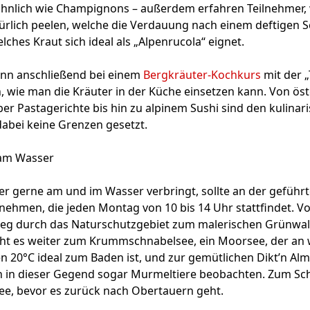
hnlich wie Champignons – außerdem erfahren Teilnehmer, 
türlich peelen, welche die Verdauung nach einem deftigen 
ches Kraut sich ideal als „Alpenrucola“ eignet.
nn anschließend bei einem
Bergkräuter-Kochkurs
mit der 
, wie man die Kräuter in der Küche einsetzen kann. Von ös
r Pastagerichte bis hin zu alpinem Sushi sind den kulinar
abei keine Grenzen gesetzt.
am Wasser
 gerne am und im Wasser verbringt, sollte an der geführt
nehmen, die jeden Montag von 10 bis 14 Uhr stattfindet. V
Weg durch das Naturschutzgebiet zum malerischen Grünwal
ht es weiter zum Krummschnabelsee, ein Moorsee, der a
20°C ideal zum Baden ist, und zur gemütlichen Dikt’n Alm
 in dieser Gegend sogar Murmeltiere beobachten. Zum Sch
ee, bevor es zurück nach Obertauern geht.