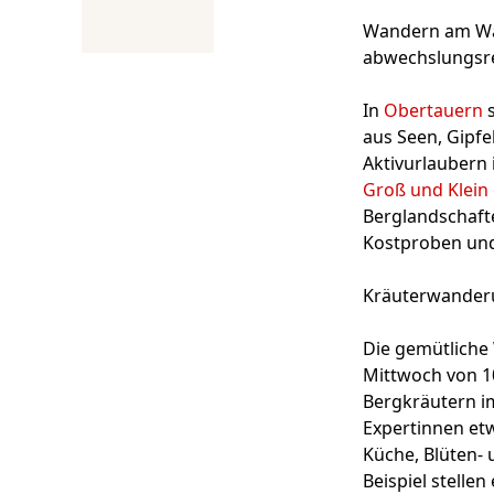
Wandern am Was
abwechslungsre
In
Obertauern
s
aus Seen, Gipfe
Aktivurlaubern
Groß und Klein
Berglandschafte
Kostproben und 
Kräuterwander
Die gemütliche 
Mittwoch von 10
Bergkräutern i
Expertinnen etw
Küche, Blüten- 
Beispiel stelle