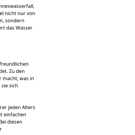
nneswasserfall,
l nicht nur von
n, sondern
ert das Wasser
nfreundlichen
det. Zu den
r macht, was in
sie sich
er jeden Alters
it einfachen
Bei diesen
r