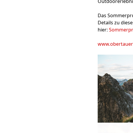
Outdoorerlebni
Das Sommerprog
Details zu die
hier:
Sommerpro
www.obertaue