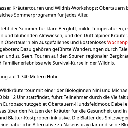
ser, Kräutertouren und Wildnis-Workshops: Obertauern bi
iches Sommerprogramm für jedes Alter.
teht der Sommer für klare Bergluft, milde Temperaturen, e
ln und blühenden Almwiesen, und den Duft alpiner Kräuter. 
 in Obertauern ein ausgefallenes und kostenloses
Wochenp
geboten: Dazu gehören geführte Wanderungen durch Täler
n und zu Seen, Touren auf den Spuren regionaler Bergkräu
Familienerlebnisse wie Survival-Kurse in der Wildnis.
ung auf 1.740 Metern Höhe
Wildkräutertour mit einer der Biologinnen Nini und Michael
 bis 12 Uhr stattfindet, führt Teilnehmer durch die Vielfalt 
m Europaschutzgebiet Obertauern-Hundsfeldmoor. Dabei er
as über den Nutzen der Kräuter für die Gesundheit und in
und Blätter-Kostproben inklusive. Die Blätter des Spitzweg
n eine natürliche Alternative zu Nasenspray dar und seine B