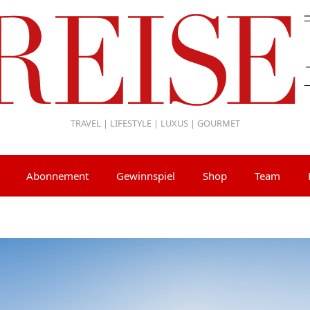
TRAVEL | LIFESTYLE | LUXUS | GOURMET
Abonnement
Gewinnspiel
Shop
Team