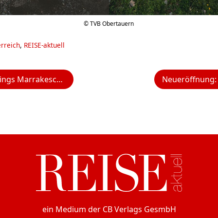
© TVB Obertauern
rreich
,
REISE-aktuell
 Marrakesch entdecken
Neueröffnung:
ein Medium der CB Verlags GesmbH