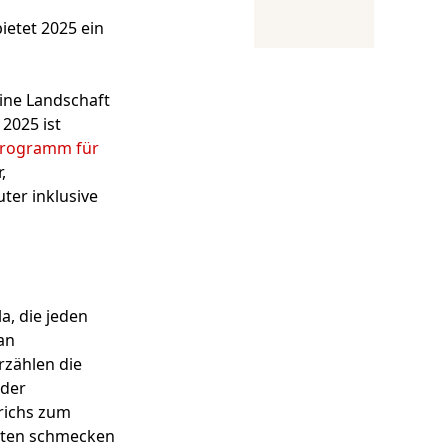
etet 2025 ein
ine Landschaft
2025 ist
rogramm für
,
ter inklusive
a, die jeden
an
zählen die
 der
erichs zum
lüten schmecken