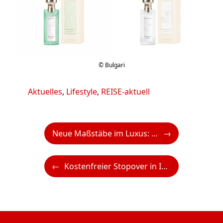
© Bulgari
Kategorien
Aktuelles
,
Lifestyle
,
REISE-aktuell
Neue Maßstäbe im Luxus: Emirates präsentiert weitere Neuerungen in der First Class
Kostenfreier Stopover in Istanbul: Turkish Airlines erweitert ihr Programm