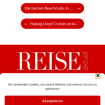
Die besten Beachclubs in Europa von Capri bis Marbella
Hapag-Lloyd Cruises präsentiert vier neue EUROPA 2-Sommerreisen 2027
ein Medium der CB Verlags GesmbH
Haydngasse 12/5, A-1060 Wien
Wir verwenden Cookies, um unsere Website und unseren Service zu
optimieren.
office@cbverlag.at
Tel. +43-1-597 49 85
Fax +43-1-597 49 85-15
Akzeptieren