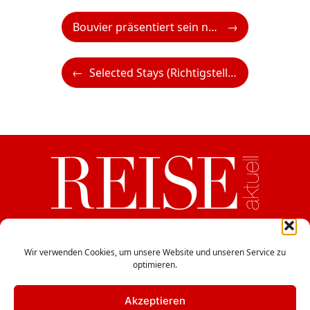
Bouvier präsentiert sein neues Summer Menu
Selected Stays (Richtigstellung)
ein Medium der CB Verlags GesmbH
Haydngasse 12/5, A-1060 Wien
Wir verwenden Cookies, um unsere Website und unseren Service zu
optimieren.
office@cbverlag.at
Tel. +43-1-597 49 85
Fax +43-1-597 49 85-15
Akzeptieren