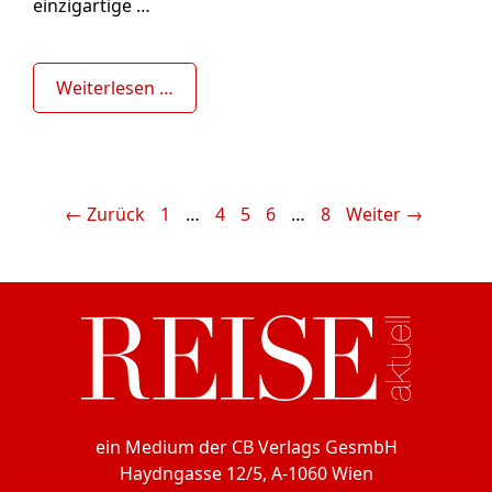
einzigartige …
Weiterlesen …
Seite
Seite
Seite
Seite
Seite
←
Zurück
1
…
4
5
6
…
8
Weiter
→
ein Medium der CB Verlags GesmbH
Haydngasse 12/5, A-1060 Wien