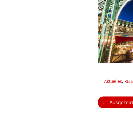
Kategorien
Aktuelles
,
REIS
Ausgezeic