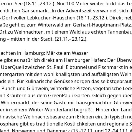
ten im See (18.11.-23.12.). Nur 100 Meter weiter lockt das 
chtlichen Gänsemarkt
. In der Adventszeit verwandelt sich 
hes Dorf voller Lebkuchen-Häuschen (18.11.-23.12.). Direkt ne
aße geht es zum
Winterwald
am Gerhart-Hauptmann-Platz. 
e-Ort zu Weihnachten, mit einem Wald aus echten Tannenb
 – mitten in der Stadt. (21.11.- 23.12.).
nachten in Hamburg: Märkte am Wasser
e gibt es natürlich direkt am Hamburger Hafen: Der
Überwi
 ÜberQuell zwischen St. Pauli Elbtunnel und Fischmarkt in 
ntergarten mit den wohl knalligsten und auffälligsten We
s ein. Für kulinarische Genüsse sorgen das selbstgebraut
 Punch und Glühwein, winterliche Pizzen, vegetarische Lec
it Kräutern aus dem GreenPauli-Garten. Gleich gegenüber 
i Wintermarkt
, der seine Gäste mit hausgemachten Glühwein
r in seinem Winter-Wonderland begrüßt. Hinter den Lan
dinavische Weihnachtsbasare
zum Erleben ein. In typisch n
phäre gibt es traditionelle Köstlichkeiten und regionale S
and, Norwegen und Dänemark (15.-17.11. und 22.-24.11.). 