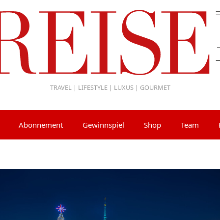
TRAVEL | LIFESTYLE | LUXUS | GOURMET
Abonnement
Gewinnspiel
Shop
Team