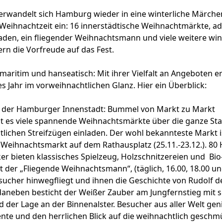
rwandelt sich Hamburg wieder in eine winterliche Märche
-)Weihnachtzeit ein: 16 innerstädtische Weihnachtmärkte, ad
den, ein fliegender Weihnachtsmann und viele weitere win
ern die Vorfreude auf das Fest.
 maritim und hanseatisch: Mit ihrer Vielfalt an Angeboten er
s Jahr im vorweihnachtlichen Glanz. Hier ein Überblick:
 der Hamburger Innenstadt: Bummel von Markt zu Markt
 es viele spannende Weihnachtsmärkte über die ganze Stadt
lichen Streifzügen einladen. Der wohl bekannteste Markt i
e Weihnachtsmarkt auf dem Rathausplatz
(25.11.-23.12.). 80
 bieten klassisches Spielzeug, Holzschnitzereien und Bio
st der „Fliegende Weihnachtsmann“, (täglich, 16.00, 18.00 u
sucher hinwegfliegt und ihnen die Geschichte von Rudolf 
 daneben besticht der
Weißer Zauber
am Jungfernstieg mit 
d der Lage an der Binnenalster. Besucher aus aller Welt ge
nte und den herrlichen Blick auf die weihnachtlich geschm