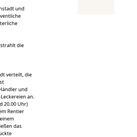
nstadt und
ventliche
terliche
strahlt die
 verteilt, die
st
 Händler und
-Leckereien an.
nd 20.00 Uhr)
dem Rentier
seinem
nießen das
ückte