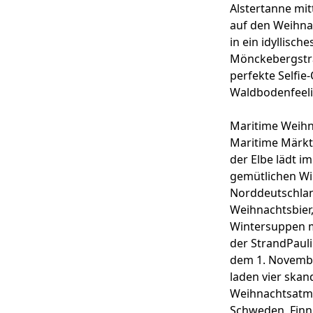
Alstertanne mit
auf den
Weihna
in ein idyllisc
Mönckebergstr
perfekte Selfi
Waldbodenfeeling
Maritime Weih
Maritime Märkt
der Elbe
lädt im
gemütlichen Wi
Norddeutschland
Weihnachtsbier,
Wintersuppen m
der
StrandPaul
dem 1. Novembe
laden vier
skan
Weihnachtsatmos
Schweden, Finnl