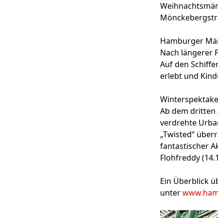
Weihnachtsmänn
Mönckebergstraße
Hamburger Mär
Nach längerer 
Auf den Schiff
erlebt und Kin
Winterspektak
Ab dem dritten
verdrehte Urba
„Twisted“ überr
fantastischer A
Flohfreddy (14.1
Ein Überblick ü
unter
www.hamb