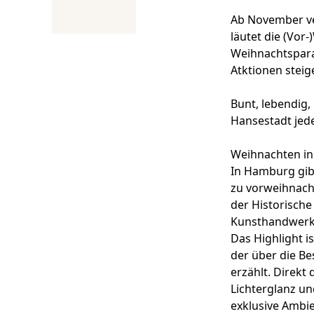
Ab November ve
läutet die (Vor
Weihnachtspara
Atktionen steig
Bunt, lebendig,
Hansestadt jede
Weihnachten in
In Hamburg gibt
zu vorweihnacht
der
Historisch
Kunsthandwerker
Das Highlight i
der über die Be
erzählt. Direkt
Lichterglanz un
exklusive Ambie