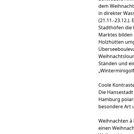
dem
Weihnachts
in direkter Wa
(21.11.-23.12.).
Stadthöfen
die
Marktes bilden 
Holzhütten umg
Überseebouleva
Weihnachtslou
Ständen und ei
„Winterminigolf“
Coole Kontrast
Die Hansestadt 
Hamburg polaris
besondere Art 
Weihnachten à l
einen Weihnach