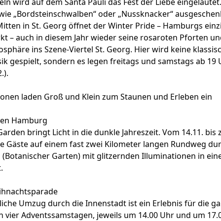
eln wird auf dem
Santa Pauli
das Fest der Liebe eingeläute
wie „Bordsteinschwalben“ oder „Nussknacker“ ausgeschen
 Mitten in St. Georg öffnet der
Winter Pride
– Hamburgs einz
 – auch in diesem Jahr wieder seine rosaroten Pforten und
sphäre ins Szene-Viertel St. Georg. Hier wird keine klassis
k gespielt, sondern es legen freitags und samstags ab 19 
.).
tionen laden Groß und Klein zum Staunen und Erleben ein
den Hamburg
arden bringt Licht in die dunkle Jahreszeit. Vom 14.11. bis 
ne Gäste auf einem fast zwei Kilometer langen Rundweg dur
(Botanischer Garten) mit glitzernden Illuminationen in ei
.
hnachtsparade
liche Umzug durch die Innenstadt ist ein Erlebnis für die ga
n vier Adventssamstagen, jeweils um 14.00 Uhr und um 17.