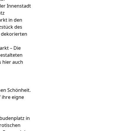
der Innenstadt
tz
rkt in den
zstück des
 dekorierten
rkt – Die
estalteten
 hier auch
hen Schönheit.
 ihre eigne
lbudenplatz in
rotischen