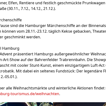
er, Elfen, Rentiere und festlich geschmückte Prunkwagen 
 (30.11., 7.12., 14.12., 21.12.).
chenschiffe
Pause sind die Hamburger Märchenschiffe an der Binnenals
en können vom 28.11.-23.12. täglich Kekse gebacken, Thea
der geschminkt werden.
el Hamburg
 Advent präsentiert Hamburgs außergewöhnlicher Weihnach
n-Art-Show auf der Bahrenfelder Trabrennbahn. Die Show
ascht mit cooler Stunt-Kunst, einem einzigartigem Luft-Act
krobatik. Mit dabei ein seltenes Fundstück: Der legendäre F
2.-05.01.).
ber alle Weihnachtsmärkte und winterliche Aktionen findet 
urg-tourismus.de/weihnachten
.