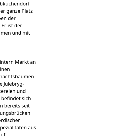
Lebkuchendorf
der ganze Platz
ben der
Er ist der
äumen und mit
ntern Markt an
einen
ihnachtsbäumen
e Julebryg-
kereien und
befindet sich
 bereits seit
dungsbrücken
ordischer
pezialitäten aus
Auf