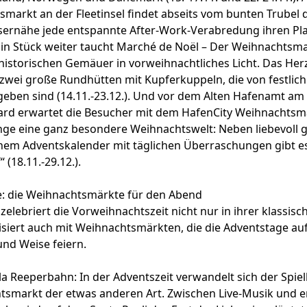
markt an der Fleetinsel
findet abseits vom bunten Trubel 
ssernähe jede entspannte After-Work-Verabredung ihren Pla
 Ein Stück weiter taucht
Marché de Noël – Der Weihnachtsma
 historischen Gemäuer in vorweihnachtliches Licht. Das Her
zwei große Rundhütten mit Kupferkuppeln, die von festlich
eben sind (14.11.-23.12.). Und vor dem Alten Hafenamt am
rd erwartet die Besucher mit dem
HafenCity Weihnachtsma
nge
eine ganz besondere Weihnachtswelt: Neben liebevoll g
nem Adventskalender mit täglichen Überraschungen gibt es
 (18.11.-29.12.).
e: die Weihnachtsmärkte für den Abend
zelebriert die Vorweihnachtszeit nicht nur in ihrer klassisc
iert auch mit Weihnachtsmärkten, die die Adventstage auf
und Weise feiern.
a Reeperbahn: In der Adventszeit verwandelt sich der Spie
tsmarkt der etwas anderen Art. Zwischen Live-Musik und e