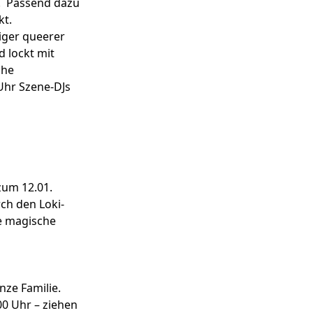
t. Passend dazu
kt.
iger queerer
 lockt mit
che
Uhr Szene-DJs
zum 12.01.
ch den Loki-
ne magische
nze Familie.
00 Uhr – ziehen