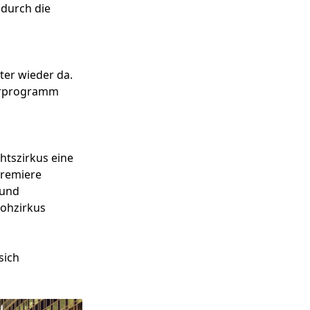
durch die
ter wieder da.
terprogramm
tszirkus eine
premiere
 und
lohzirkus
sich