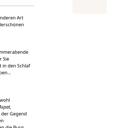
sonderen Art
nderschönen
 Sommerabende
r Sie
 in den Schlaf
eben…
 wohl
Aspat,
n der Gegend
en
en die Burg