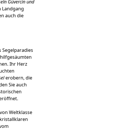
seln Güvercin und
em Landgang
en auch die
s Segelparadies
chilfgesäumten
hen. Ihr Herz
Buchten
sel
erobern, die
den Sie auch
torischen
röffnet.
 von Weltklasse
ristallklaren
 vom