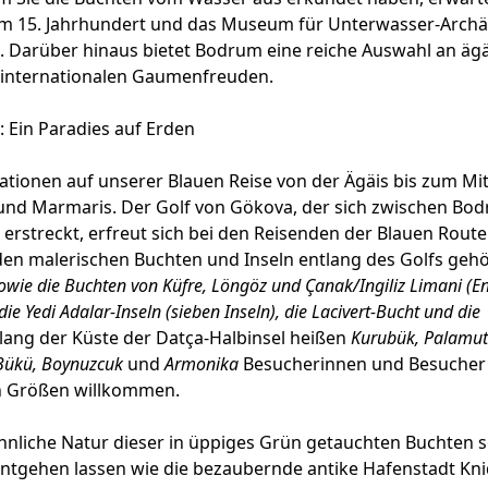
 15. Jahrhundert und das Museum für Unterwasser-Archä
. Darüber hinaus bietet Bodrum eine reiche Auswahl an ägä
 internationalen Gaumenfreuden.
: Ein Paradies auf Erden
ationen auf unserer Blauen Reise von der Ägäis bis zum Mi
und Marmaris. Der Golf von Gökova, der sich zwischen Bo
 erstreckt, erfreut sich bei den Reisenden der Blauen Rout
 den malerischen Buchten und Inseln entlang des Golfs geh
owie die Buchten von Küfre, Löngöz und Çanak/Ingiliz Limani
(E
e Yedi Adalar-Inseln (sieben Inseln), die Lacivert-Bucht und die
lang der Küste der Datça-Halbinsel heißen
Kurubük, Palamut
a Bükü, Boynuzcuk
und
Armonika
Besucherinnen und Besucher 
en Größen willkommen.
liche Natur dieser in üppiges Grün getauchten Buchten sol
ntgehen lassen wie die bezaubernde antike Hafenstadt Kni