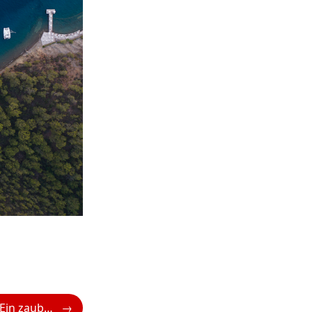
Veranda Resorts: Ein zauberhaftes Weihnachten auf Mauritius – Sonne, Strand und Kultur