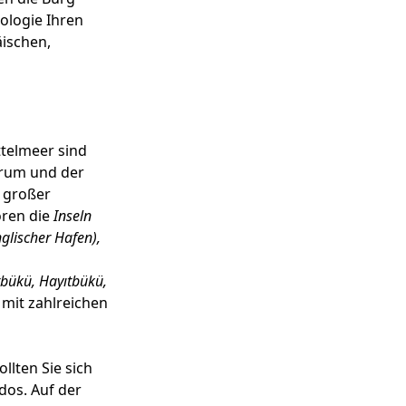
ologie Ihren
ischen,
ttelmeer sind
drum und der
e großer
ören die
Inseln
nglischer Hafen),
bükü, Hayıtbükü,
mit zahlreichen
lten Sie sich
dos. Auf der