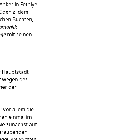
Anker in Fethiye
lüdeniz, dem
ischen Buchten,
Samanlık,
inge
mit seinen
r Hauptstadt
zt wegen des
ner der
: Vor allem die
man einmal im
Sie zunächst auf
beraubenden
rlai, die Buchten