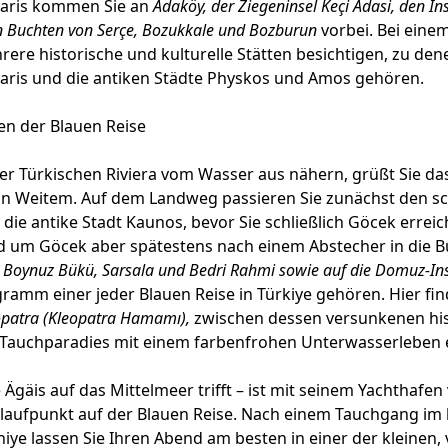
aris kommen Sie an
Adaköy, der Ziegeninsel Keçi Adasi, den In
n Buchten von Serçe, Bozukkale und Bozburun
vorbei. Bei ein
ere historische und kulturelle Stätten besichtigen, zu den
ris und die antiken Städte Physkos und Amos gehören.
en der Blauen Reise
er Türkischen Riviera vom Wasser aus nähern, grüßt Sie da
n Weitem. Auf dem Landweg passieren Sie zunächst den s
 die antike Stadt Kaunos, bevor Sie schließlich Göcek erreic
d um Göcek aber spätestens nach einem Abstecher in die 
Boynuz Bükü, Sarsala und
Bedri Rahmi sowie auf die Domuz-In
ramm einer jeder Blauen Reise in Türkiye gehören. Hier fin
opatra (Kleopatra Hamamı),
zwischen dessen versunkenen his
n Tauchparadies mit einem farbenfrohen Unterwasserleben e
e Ägäis auf das Mittelmeer trifft – ist mit seinem Yachthafen
nlaufpunkt auf der Blauen Reise. Nach einem Tauchgang im k
iye lassen Sie Ihren Abend am besten in einer der kleinen,