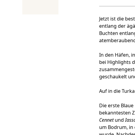
Jetzt ist die be
entlang der äg
Buchten entlang
atemberaubende
In den Häfen, i
bei Highlights 
zusammengestel
geschaukelt un
Auf in die Turk
Die erste Blaue
bekanntesten Zi
Cennet
und
Iass
um Bodrum, in d
wurde. Nachdem