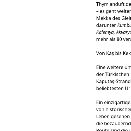
Thymianduft der
– es geht weite
Mekka des Gleit
darunter
Kumbur
Kalemya, Akvary
mehr als 80 ve
Von Kaş bis Kek
Eine weitere un
der Türkischen 
Kaputaş-Strande
beliebtesten Ur
Ein einzigartig
von historisch
Leben gesehen h
die bezaubernd
Route sind die
I