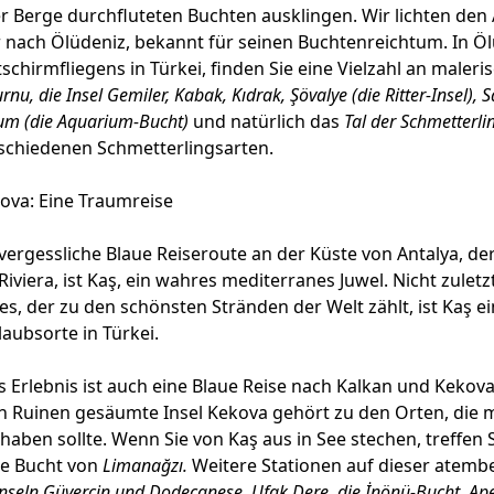
 Berge durchfluteten Buchten ausklingen. Wir lichten den 
r nach Ölüdeniz, bekannt für seinen Buchtenreichtum. In Ö
schirmfliegens in Türkei, finden Sie eine Vielzahl an maler
nu, die Insel Gemiler, Kabak, Kıdrak, Şövalye (die Ritter-Insel), 
um (die Aquarium-Bucht)
und natürlich das
Tal der Schmetterl
rschiedenen Schmetterlingsarten.
ova: Eine Traumreise
vergessliche Blaue Reiseroute an der Küste von Antalya, de
Riviera, ist Kaş, ein wahres mediterranes Juwel. Nicht zulet
s, der zu den schönsten Stränden der Welt zählt, ist Kaş ei
laubsorte in Türkei.
es Erlebnis ist auch eine Blaue Reise nach Kalkan und Kekova
en Ruinen gesäumte Insel Kekova gehört zu den Orten, die 
aben sollte. Wenn Sie von Kaş aus in See stechen, treffen 
e Bucht von
Limanağzı.
Weitere Stationen auf dieser atem
nseln
Güvercin und Dodecanese, Ufak Dere, die İnönü-Bucht, Ape