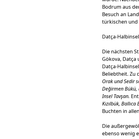
Bodrum aus dem
Besuch an Land
türkischen und
Datça-Halbinsel
Die nächsten St
Gökova, Datça 
Datça-Halbinsel
Beliebtheit. Zu
Orak und Sedir s
Değirmen Bükü, di
Insel
Tavşan.
Ent
Kızılbük, Ballıc
Buchten in all
Die außergewöhn
ebenso wenig e