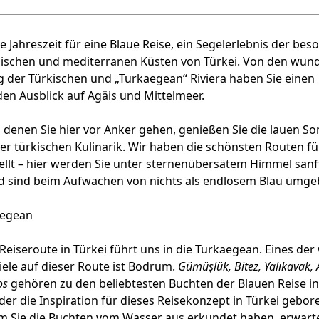
ste Jahreszeit für eine Blaue Reise, ein Segelerlebnis der be
äischen und mediterranen Küsten von Türkei. Von den wu
 der Türkischen und „Turkaegean“ Riviera haben Sie einen
n Ausblick auf Agäis und Mittelmeer.
n denen Sie hier vor Anker gehen, genießen Sie die lauen
der türkischen Kulinarik. Wir haben die schönsten Routen fü
lt – hier werden Sie unter sternenübersätem Himmel sanft
d sind beim Aufwachen von nichts als endlosem Blau umg
aegean
 Reiseroute in Türkei führt uns in die Turkaegean. Eines der
ele auf dieser Route ist Bodrum.
Gümüşlük, Bitez, Yalıkavak, 
os
gehören zu den beliebtesten Buchten der Blauen Reise i
er die Inspiration für dieses Reisekonzept in Türkei gebor
 Sie die Buchten vom Wasser aus erkundet haben, erwart