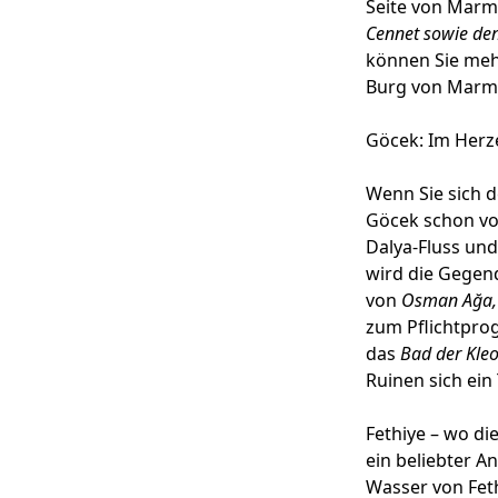
Seite von Marm
Cennet sowie de
können Sie mehr
Burg von Marma
Göcek: Im Herz
Wenn Sie sich d
Göcek schon vo
Dalya-Fluss und
wird die Gegen
von
Osman Ağa, 
zum Pflichtprog
das
Bad der Kle
Ruinen sich ei
Fethiye – wo di
ein beliebter A
Wasser von Feth