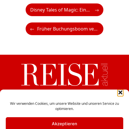
Disney Tales of Magic: Eine neue Abendshow verzaubert Disneyland® Paris
Früher Buchungsboom verspricht erfolgreiche Sommersaison 2025
ein Medium der CB Verlags GesmbH
Haydngasse 12/5, A-1060 Wien
Wir verwenden Cookies, um unsere Website und unseren Service zu
optimieren.
office@cbverlag.at
Tel. +43-1-597 49 85
Fax +43-1-597 49 85-15
Akzeptieren