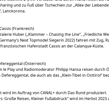
Sharing und zu Fuß über Tschechien zur „Allee der Liebende
f, Lanckorona.
assis (Frankreich)
Valerie Huber („Klammer – Chasing the Line“, „Friedliche W
Germany’s Next Topmodel Siegerin 2022) fahren mit Zug, R
r französischen Hafenstadt Cassis an der Calanque-Küste.
fereggental (Österreich)
n le Play und Radiomoderator Philipp Hansa reisen durch Ö
Defereggental, die auch als das „Klein-Tibet in Osttirol“ be
t wird im Auftrag von CANAL+ durch Das Rund produziert.
s: Große Reisen, Kleiner Fußabdruck“ wird im Herbst 2023