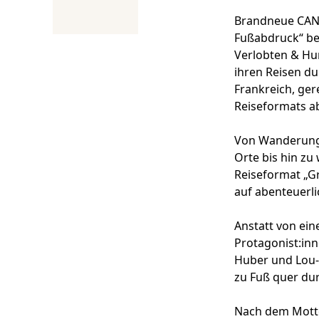
Brandneue CANA
Fußabdruck“ beg
Verlobten & Hun
ihren Reisen d
Frankreich, ger
Reiseformats a
Von Wanderung
Orte bis hin z
Reiseformat „G
auf abenteuerli
Anstatt von ein
Protagonist:inne
Huber und Lou-A
zu Fuß quer du
Nach dem Motto