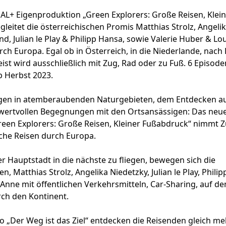
L+ Eigenproduktion „Green Explorers: Große Reisen, Klein
leitet die österreichischen Promis Matthias Strolz, Angeli
d, Julian le Play & Philipp Hansa, sowie Valerie Huber & Lo
urch Europa
.
Egal ob in Österreich, in die Niederlande, nach
eist wird ausschließlich mit Zug, Rad oder zu Fuß
.
6 Episode
b Herbst 2023
.
en in atemberaubenden Naturgebieten, dem Entdecken au
u wertvollen Begegnungen mit den Ortsansässigen: Das ne
reen Explorers: Große Reisen, Kleiner Fußabdruck“ nimmt 
che Reisen durch Europa.
er Hauptstadt in die nächste zu fliegen, bewegen sich die
n, Matthias Strolz, Angelika Niedetzky, Julian le Play, Philip
nne mit öffentlichen Verkehrsmitteln, Car-Sharing, auf d
rch den Kontinent.
 „Der Weg ist das Ziel“ entdecken die Reisenden gleich me