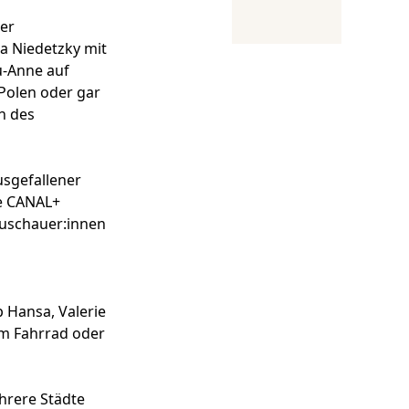
er
ka Niedetzky mit
u-Anne auf
 Polen oder gar
n des
sgefallener
ue CANAL+
Zuschauer:innen
p Hansa, Valerie
em Fahrrad oder
hrere Städte