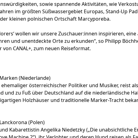
nswürdigkeiten, sowie spannende Aktivitäten, wie Verkost
fahren im größten Süßwassergebiet Europas, Stand-Up Padd
der kleinen polnischen Ortschaft Marcyporeba.
lorers‘ wollen wir unsere Zuschauer:innen inspirieren, eine
hren und unentdeckte Orte zu erkunden“, so Philipp Böchh
r von CANAL+, zum neuen Reiseformat.
Marken (Niederlande)
 ehemaliger österreichischer Politiker und Musiker, reist als
ad und zu Fuß über Deutschland auf die niederländische Ha
nzigartigen Holzhäuser und traditionelle Marker-Tracht bekan
Lanckorona (Polen)
und Kabarettistin Angelika Niedetzky („Die unabsichtliche 
Love Machine 2“), ihr Verlobter und deren Hund reisen als Fa