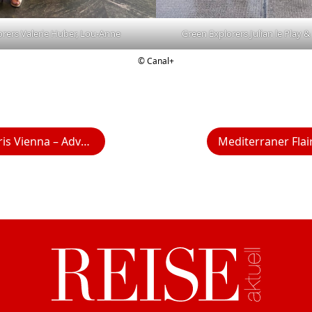
rers Valerie Huber, Lou-Anne
Green Explorers Julian le Play 
©️ Canal+
vent, Design & Weihnachten in Wien