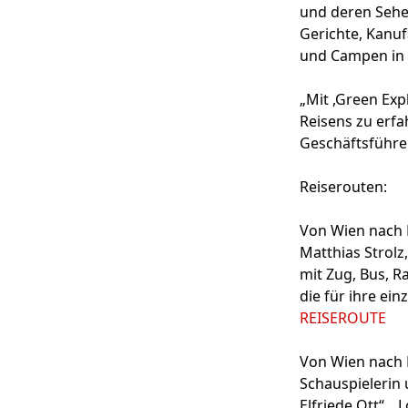
und deren Sehe
Gerichte, Kanu
und Campen in 
„Mit ,Green Exp
Reisens zu erfa
Geschäftsführe
Reiserouten:
Von Wien nach 
Matthias Strolz,
mit Zug, Bus, R
die für ihre ei
REISEROUTE
Von Wien nach 
Schauspielerin 
Elfriede Ott“, „