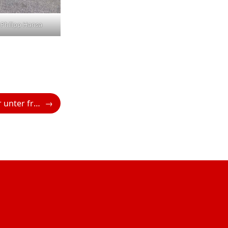
& Philipp Hansa
Mediterraner Flair unter freiem Himmel: Seven North’s Hidden Garden