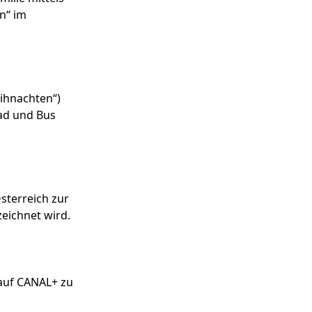
n“ im
eihnachten“)
ad und Bus
sterreich zur
zeichnet wird.
 auf CANAL+ zu