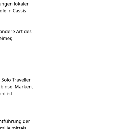
ungen lokaler
le in Cassis
 andere Art des
eimer,
 Solo Traveller
lbinsel Marken,
nt ist.
Entführung der
milie mittels