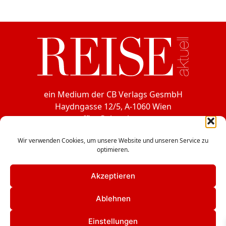
ein Medium der CB Verlags GesmbH
Haydngasse 12/5, A-1060 Wien
office@cbverlag.at
Tel. +43-1-597 49 85
Wir verwenden Cookies, um unsere Website und unseren Service zu
Fax +43-1-597 49 85-15
optimieren.
Facebook
Akzeptieren
Instagram
Ablehnen
LinkedIn
Einstellungen
Kontakt
|
Mediadaten
|
Impressum
|