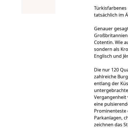
Türkisfarbenes 
tatsächlich im 
Genauer gesagt 
Großbritannien
Cotentin. Wie au
sondern als Kro
Englisch und Jè
Die nur 120 Qua
zahlreiche Burg
entlang der Küs
untergebrachte
Vergangenheit v
eine pulsierend
Prominenteste d
Parkanlagen, ch
zeichnen das St