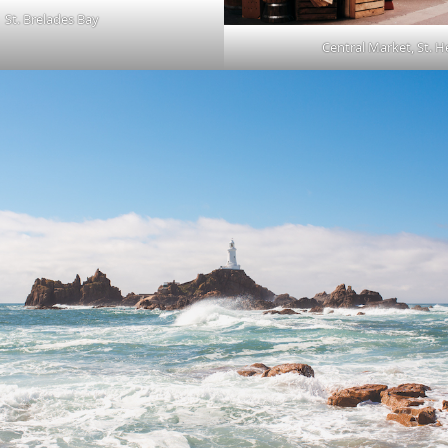
St. Brelades Bay
Central Market, St. He