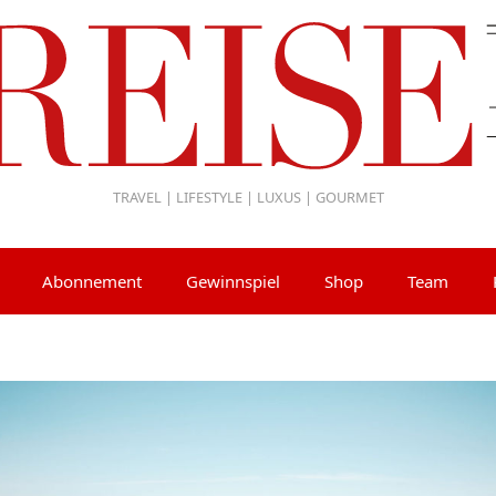
TRAVEL | LIFESTYLE | LUXUS | GOURMET
Abonnement
Gewinnspiel
Shop
Team