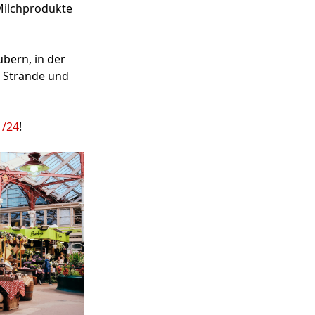
Milchprodukte
bern, in der
n Strände und
1/24
!