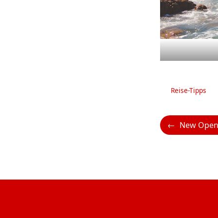
Kategorien
Reise-Tipps
New Opening: