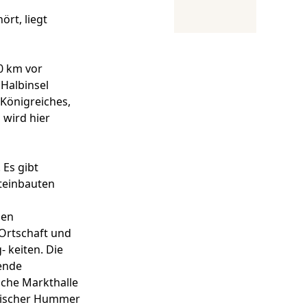
rt, liegt
50 km vor
Halbinsel
 Königreiches,
 wird hier
 Es gibt
Steinbauten
hen
 Ortschaft und
 keiten. Die
hende
sche Markthalle
frischer Hummer