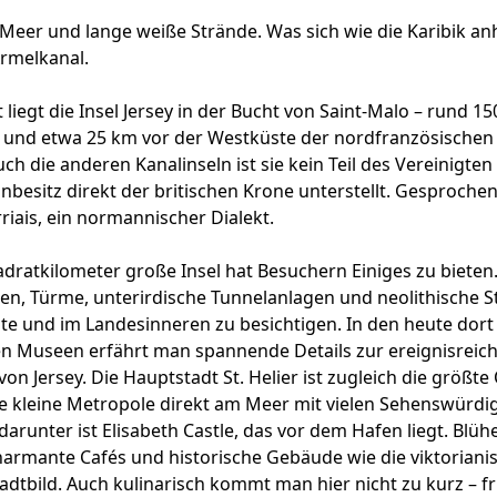
Meer und lange weiße Strände. Was sich wie die Karibik anhö
Ärmelkanal.
liegt die Insel Jersey in der Bucht von Saint-Malo – rund 1
 und etwa 25 km vor der Westküste der nordfranzösischen 
ch die anderen Kanalinseln ist sie kein Teil des Vereinigten
nbesitz direkt der britischen Krone unterstellt. Gesprochen
rriais, ein normannischer Dialekt.
dratkilometer große Insel hat Besuchern Einiges zu bieten.
en, Türme, unterirdische Tunnelanlagen und neolithische 
te und im Landesinneren zu besichtigen. In den heute dort
n Museen erfährt man spannende Details zur ereignisreic
on Jersey. Die Hauptstadt St. Helier ist zugleich die größte
e kleine Metropole direkt am Meer mit vielen Sehenswürdig-
arunter ist Elisabeth Castle, das vor dem Hafen liegt. Blü
armante Cafés und historische Gebäude wie die viktoriani
adtbild. Auch kulinarisch kommt man hier nicht zu kurz – 