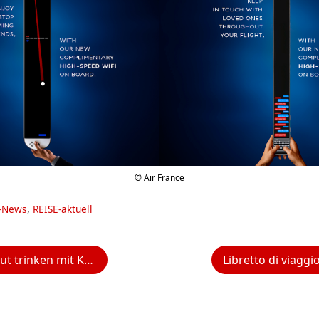
© Air France
g-News
,
REISE-aktuell
tus: beim Mittelalter-Spektakel auf der Rosenburg