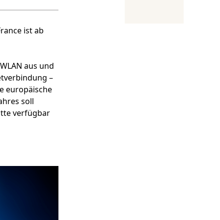
rance ist ab
d-WLAN aus und
etverbindung –
oße europäische
ahres soll
otte verfügbar