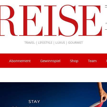
TRAVEL | LIFESTYLE | LUXUS | GOURMET
Abonnement
Gewinnspiel
Shop
Team