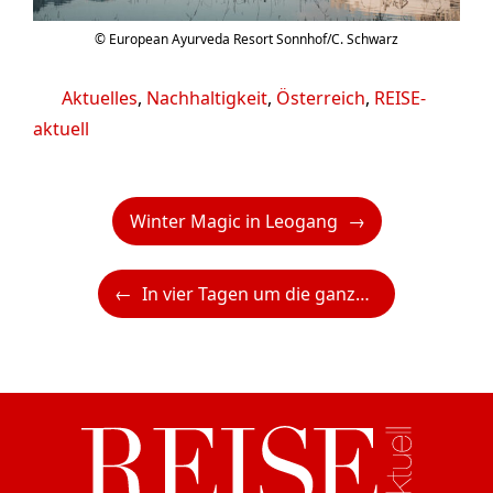
© European Ayurveda Resort Sonnhof/C. Schwarz
Kategorien
Aktuelles
,
Nachhaltigkeit
,
Österreich
,
REISE-
aktuell
Winter Magic in Leogang
In vier Tagen um die ganze Welt