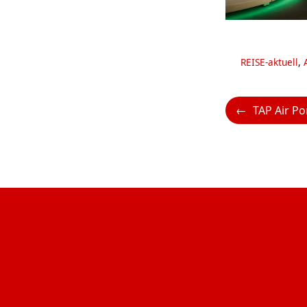
Kategorien
REISE-aktuell
,
TAP Air Portugal gewinnt e