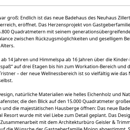
ar groß: Endlich ist das neue Badehaus des Neuhaus Zillert
rreich, eröffnet. Das Herzensprojekt von Gastgeberfamili
5.800 Quadratmetern mit seinem generationsübergreifend
lance zwischen Rückzugsmöglichkeiten und geselligem B
 Alters.
ab 14 Jahren und Himmelspa ab 16 Jahren über die Kinder
spaß“ auf drei Etagen bis hin zum Workation-Bereich und 
Tristner – der neue Wellnessbereich ist so vielfältig wie da
selbst.
sign, natürliche Materialien wie helles Eichenholz und Na
fenster, die den Blick auf den 15.000 Quadratmeter große
 und die majestätischen Hausberge öffnen: Das neue Bad
al Resort wurde mit viel Liebe zum Detail geplant. Das Des
 Zusammenarbeit mit dem Architekturbüro Geisler & Trimm
 auf die Wünsche der Gastgeberfamilie Moigg abgestimmt. S