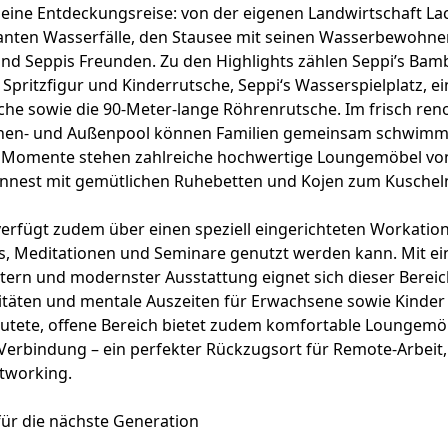
 eine Entdeckungsreise: von der eigenen Landwirtschaft La
anten Wasserfälle, den Stausee mit seinen Wasserbewohner
d Seppis Freunden. Zu den Highlights zählen Seppi’s Bamb
 Spritzfigur und Kinderrutsche, Seppi‘s Wasserspielplatz, ei
che sowie die 90-Meter-lange Röhrenrutsche. Im frisch reno
nnen- und Außenpool können Familien gemeinsam schwimm
 Momente stehen zahlreiche hochwertige Loungemöbel von
ennest mit gemütlichen Ruhebetten und Kojen zum Kuscheln
rfügt zudem über einen speziell eingerichteten Workation
ss, Meditationen und Seminare genutzt werden kann. Mit ei
rn und modernster Ausstattung eignet sich dieser Bereich
vitäten und mentale Auszeiten für Erwachsene sowie Kinder 
lutete, offene Bereich bietet zudem komfortable Loungemö
Verbindung – ein perfekter Rückzugsort für Remote-Arbeit
tworking.
für die nächste Generation