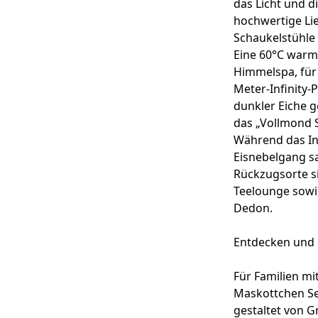
das Licht und d
hochwertige L
Schaukelstühle 
Eine 60°C warm
Himmelspa, für 
Meter-Infinity-
dunkler Eiche g
das „Vollmond 
Während das In
Eisnebelgang s
Rückzugsorte s
Teelounge sowi
Dedon.
Entdecken und 
Für Familien mi
Maskottchen Sep
gestaltet von G