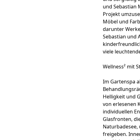
und Sebastian 
Projekt umzuse
Möbel und Farb
darunter Werke
Sebastian und 
kinderfreundlic
viele leuchtend
Wellness² mit 
Im Gartenspa a
Behandlungsräu
Helligkeit und 
von erlesenen 
individuellen E
Glasfronten, d
Naturbadesee,
freigeben. Inne