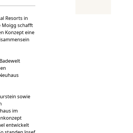
al Resorts in
e Moigg schafft
en Konzept eine
eisammensein
-Badewelt
den
s Neuhaus
turstein sowie
n
ehaus im
ignkonzept
el entwickelt
o standen Josef