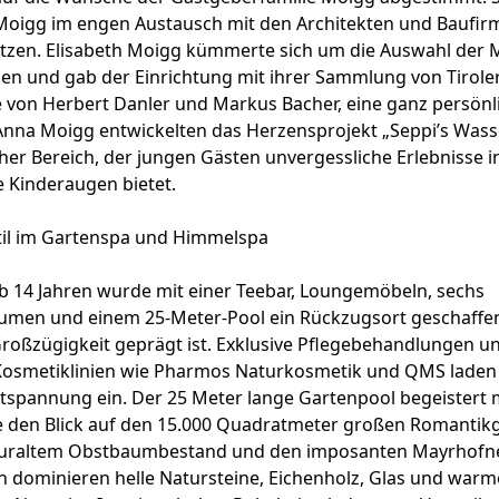
Moigg im engen Austausch mit den Architekten und Baufir
tzen. Elisabeth Moigg kümmerte sich um die Auswahl der M
en und gab der Einrichtung mit ihrer Sammlung von Tirole
 von Herbert Danler und Markus Bacher, eine ganz persönl
Anna Moigg entwickelten das Herzensprojekt „Seppi’s Wass
her Bereich, der jungen Gästen unvergessliche Erlebnisse i
e Kinderaugen bietet.
Stil im Gartenspa und Himmelspa
b 14 Jahren wurde mit einer Teebar, Loungemöbeln, sechs
men und einem 25-Meter-Pool ein Rückzugsort geschaffen
Großzügigkeit geprägt ist. Exklusive Pflegebehandlungen un
Kosmetiklinien wie Pharmos Naturkosmetik und QMS laden
ntspannung ein. Der 25 Meter lange Gartenpool begeistert m
ie den Blick auf den 15.000 Quadratmeter großen Romantik
 uraltem Obstbaumbestand und den imposanten Mayrhofn
n dominieren helle Natursteine, Eichenholz, Glas und warm