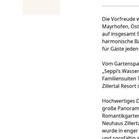
Die Vorfreude w
Mayrhofen, Öste
auf insgesamt 
harmonische Ba
für Gäste jeden
Vom Gartenspa 
„Seppi’s Wasser
Familiensuiten 
Zillertal Resort 
Hochwertiges De
große Panorama
Romantikgarten
Neuhaus Zillert
wurde in enger
und sorgfältig