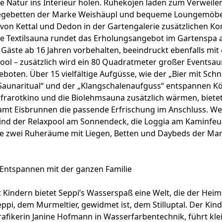
ie Natur ins Interieur holen. Ruhekojen laden zum Verweile
iegebetten der Marke Weishäupl und bequeme Loungemöbe
von Kettal und Dedon in der Gartengalerie zusätzlichen Ko
e Textilsauna rundet das Erholungsangebot im Gartenspa 
Gäste ab 16 Jahren vorbehalten, beeindruckt ebenfalls mit
Pool – zusätzlich wird ein 80 Quadratmeter großer Eventsa
eboten. Über 15 vielfältige Aufgüsse, wie der „Bier mit Sch
Saunaritual“ und der „Klangschalenaufguss“ entspannen Kö
frarotkino und die Biolehmsauna zusätzlich wärmen, bietet
amt Eisbrunnen die passende Erfrischung im Anschluss. We
ind der Relaxpool am Sonnendeck, die Loggia am Kaminfeue
e zwei Ruheräume mit Liegen, Betten und Daybeds der Mar
Entspannen mit der ganzen Familie
t Kindern bietet Seppi’s Wasserspaß eine Welt, die der Heim
pi, dem Murmeltier, gewidmet ist, dem Stilluptal. Der Kind
rafikerin Janine Hofmann in Wasserfarbentechnik, führt kle