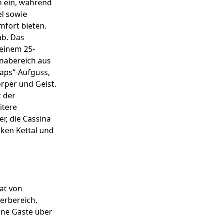
n ein, während
l sowie
mfort bieten.
ab. Das
 einem 25-
unabereich aus
naps“-Aufguss,
rper und Geist.
 der
itere
r, die Cassina
ken Kettal und
at von
erbereich,
ine Gäste über