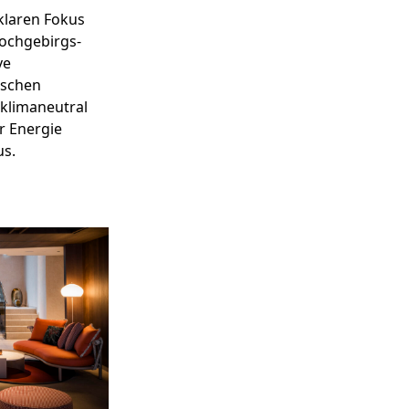
klaren Fokus
Hochgebirgs-
ve
ischen
klimaneutral
r Energie
us.