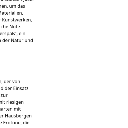
men, um das
aterialien,
r Kunstwerken,
iche Note.
erspaß“, ein
n der Natur und
, der von
d der Einsatz
 zur
it riesigen
garten mit
er Hausbergen
e Erdtöne, die