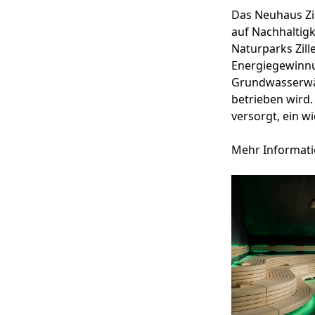
Das Neuhaus Zil
auf Nachhaltig
Naturparks Zill
Energiegewinnu
Grundwasserwär
betrieben wird.
versorgt, ein w
Mehr Informat