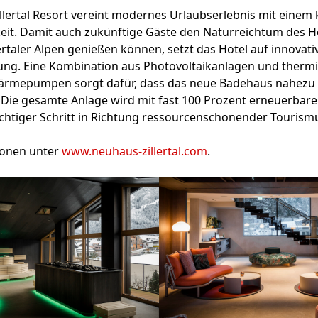
lertal Resort vereint modernes Urlaubserlebnis mit einem 
keit. Damit auch zukünftige Gäste den Naturreichtum des 
ertaler Alpen genießen können, setzt das Hotel auf innovati
ng. Eine Kombination aus Photovoltaikanlagen und therm
mepumpen sorgt dafür, dass das neue Badehaus nahezu 
 Die gesamte Anlage wird mit fast 100 Prozent erneuerbare
ichtiger Schritt in Richtung ressourcenschonender Tourism
ionen unter
www.neuhaus-zillertal.com
.