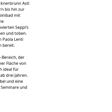
cknerbrunn Astl
n bis hin zur
inibad mit
ne
vierten Seppi’s
en und toben.
 Paola Lenti
 bereit.
-Bereich, der
ner Fläche von
 ideal für
ab drei Jahren.
bel und eine
, Seminare und