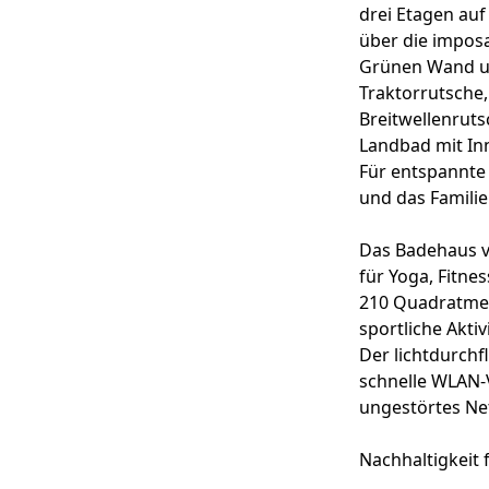
drei Etagen auf
über die impos
Grünen Wand un
Traktorrutsche,
Breitwellenruts
Landbad mit I
Für entspannte
und das Famili
Das Badehaus ve
für Yoga, Fitne
210 Quadratmete
sportliche Akti
Der lichtdurchf
schnelle WLAN-
ungestörtes Ne
Nachhaltigkeit 