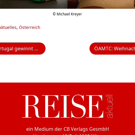
© Michael Kreyer
Aktuelles
,
Österreich
rneut zwei wichtige World Travel Awards
ein Medium der CB Verlags GesmbH