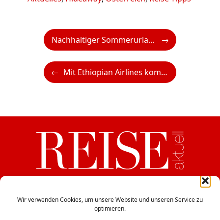
Nachhaltiger Sommerurlaub – Ausgezeichnete Mobilität am Wilden Kaiser
Mit Ethiopian Airlines komfortabel auf die Seychellen und nach Sansibar
ein Medium der CB Verlags GesmbH
Haydngasse 12/5, A-1060 Wien
Wir verwenden Cookies, um unsere Website und unseren Service zu
optimieren.
office@cbverlag.at