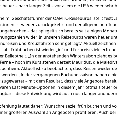
 heuer – nach langer Zeit – vor allem die USA wieder sehr b
m, Geschäftsführer der ÖAMTC-Reisebüros, stellt fest: „D
er:innen ist wieder zurückgekehrt und der allgemeinen Teu
ungebrochen – das spiegelt sich bereits seit einigen Monate
hungszahlen wider. In unseren Reisebüros waren heuer u
dreisen und Kreuzfahrten sehr gefragt.“ Aktuell zeichnen s
ds ab: Frühbuchen ist wieder „in“ und Fernreiseziele erfreue
er Beliebtheit. „In der anstehenden Wintersaison zieht es b
 Ferne – hoch im Kurs stehen derzeit Mauritius, die Maledi
ppenheim. Aktuell ist zu beobachten, dass Reisen wieder de
 werden. „In der vergangenen Buchungssaison haben einig
zugewartet – mit dem Resultat, dass viele Angebote bereits
aren Last Minute-Optionen in diesem Jahr oftmals teuer o
fügbar – diese Entwicklung wird auch noch länger andauern
ehlung lautet daher: Wunschreiseziel früh buchen und vo
einer größeren Auswahl an Angeboten profitieren. Auch be