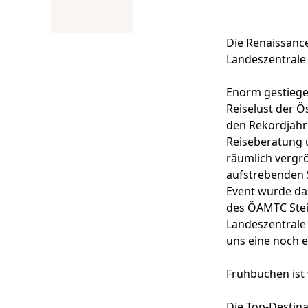
Die Renaissance
Landeszentrale 
Enorm gestiege
Reiselust der Ös
den Rekordjahr
Reiseberatung 
räumlich vergrö
aufstrebenden 
Event wurde das
des ÖAMTC Stei
Landeszentrale
uns eine noch 
Frühbuchen ist 
Die Top-Destina