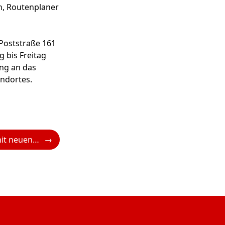
en, Routenplaner
 Poststraße 161
g bis Freitag
ung an das
andortes.
Emirates macht mit neuen Wildtier-Amenity-Kits auf bedrohte Tierarten aufmerksam