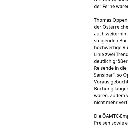
der Ferne waren
Thomas Oppenhei
der Österreich
auch weiterhin 
steigenden Buc
hochwertige Run
Linie zwei Tren
deutlich größer
Reisende in die
Sansibar“, so O
Voraus gebucht
Buchung länger 
waren. Zudem w
nicht mehr ver
Die ÖAMTC-Empf
Preisen sowie 