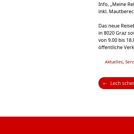
Info, „Meine Re
inkl. Mautbere
Das neue Reiseb
in 8020 Graz so
von 9.00 bis 18
öffentliche Ver
Kategorien
Aktuelles
,
Serv
Lech schen