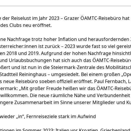
 der Reiselust im Jahr 2023 – Grazer ÖAMTC-Reisebüro hat 
des Clubs neu eröffnet.
ne Nachfrage trotz hoher Inflation und herausfordernden Z
terreicher:innen ist zurück – 2023 wurde fast so viel gereist
en 2018 und 2019. Aufgrund der hohen Nachfrage hinsichtl
und Urlaubsbuchungen hat sich auch das ÖAMTC-Reisebüro
ßert und ist nun in die Steiermark-Zentrale des Mobilitätsc
Stadtteil Reininghaus – umgesiedelt. Bei einem großen „Op
 neue Reisebüro soeben offiziell eröffnet. Paul Fernbach, 
ermark: „Mit großer Freude heißen wir das ÖAMTC-Reisebü
 willkommen. Die neue räumliche Nähe und Verbundenheit
engere Zusammenarbeit im Sinne unserer Mitglieder und Ku
wieder „in“, Fernreiseziele stark im Aufwind
tionen im Sommer 2023: Italien vor Kroatien, Griechenland