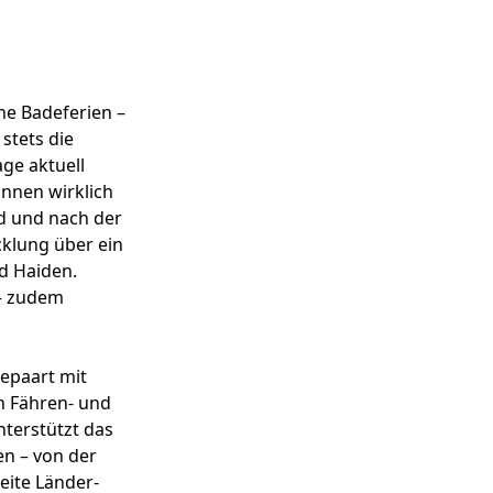
he Badeferien –
stets die
age aktuell
innen wirklich
d und nach der
cklung über ein
d Haiden.
 – zudem
epaart mit
n Fähren- und
nterstützt das
en – von der
eite Länder-