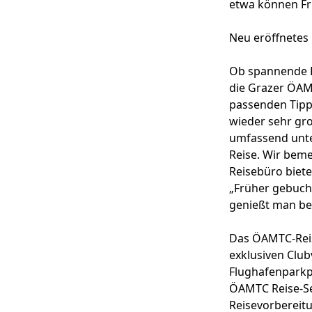
etwa können Fr
Neu eröffnetes
Ob spannende R
die Grazer ÖAMT
passenden Tipps
wieder sehr gro
umfassend unte
Reise. Wir beme
Reisebüro biete
„Früher gebucht
genießt man bei
Das ÖAMTC-Reis
exklusiven Clu
Flughafenparkpl
ÖAMTC Reise-Ser
Reisevorbereitu