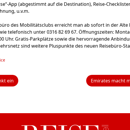
ise“-App (abgestimmt auf die Destination), Reise-Checklist
chnung, u.v.m.
üro des Mobilitätsclubs erreicht man ab sofort in der Alte
wie telefonisch unter 0316 82 69 67. Öffnungs­zeiten: Monta
.00 Uhr. Gratis-Parkplätze sowie die hervorragende Anbind
kehrsnetz sind weitere Pluspunkte des neuen Reisebüro-St
ice
kt ein