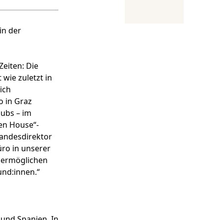
in der
eiten: Die
 wie zuletzt in
ich
 in Graz
lubs – im
en House“-
Landesdirektor
ro in unserer
 ermöglichen
nd:innen.“
 und Spanien. In