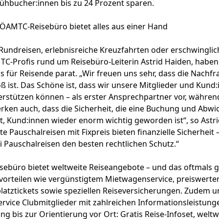
ühbucher:innen bis zu 24 Prozent sparen.
 ÖAMTC-Reisebüro bietet alles aus einer Hand
undreisen, erlebnisreiche Kreuzfahrten oder erschwinglic
C-Profis rund um Reisebüro-Leiterin Astrid Haiden, haben 
 für Reisende parat. „Wir freuen uns sehr, dass die Nachfr
ß ist. Das Schöne ist, dass wir unsere Mitglieder und Kund:
rstützen können – als erster Ansprechpartner vor, währen
rken auch, dass die Sicherheit, die eine Buchung und Abwi
t, Kund:innen wieder enorm wichtig geworden ist“, so Astri
e Pauschalreisen mit Fixpreis bieten finanzielle Sicherheit
 Pauschalreisen den besten rechtlichen Schutz.“
ebüro bietet weltweite Reiseangebote – und das oftmals g
bvorteilen wie vergünstigtem Mietwagenservice, preiswerte
atztickets sowie speziellen Reiseversicherungen. Zudem u
vice Clubmitglieder mit zahlreichen Informationsleistung
ng bis zur Orientierung vor Ort: Gratis Reise-Infoset, weltw