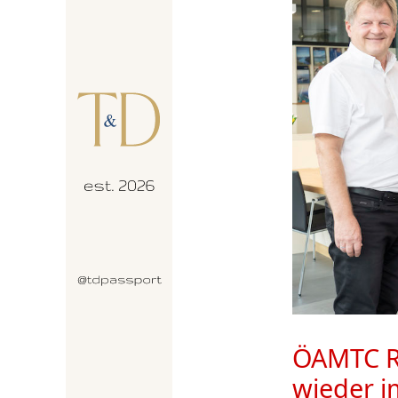
ÖAMTC Re
wieder i