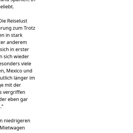
eliebt.
ie Reiselust
erung zum Trotz
n in stark
nter anderem
ich in erster
n sich wieder
esonders viele
ven, Mexico und
utlich länger im
e mit der
 vergriffen
der eben gar
.“
n niedrigeren
i Mietwagen