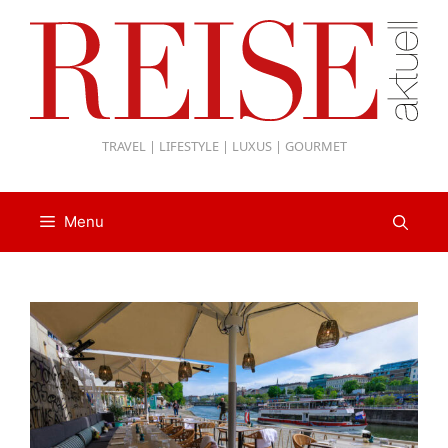
Zum
Inhalt
springen
TRAVEL | LIFESTYLE | LUXUS | GOURMET
Menu