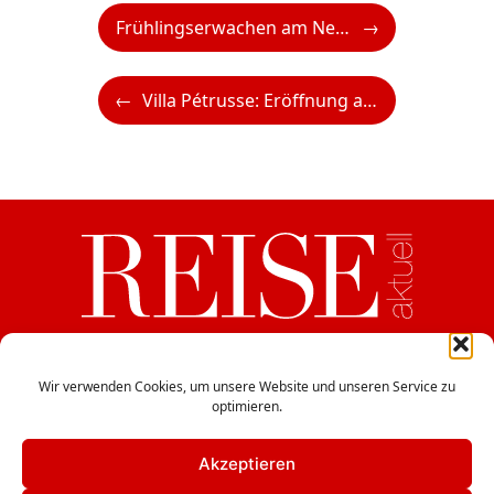
Frühlingserwachen am Neuen Strand Neusiedler See
Villa Pétrusse: Eröffnung am 16. Juni 2025
ein Medium der CB Verlags GesmbH
Haydngasse 12/5, A-1060 Wien
Wir verwenden Cookies, um unsere Website und unseren Service zu
optimieren.
office@cbverlag.at
Tel. +43-1-597 49 85
Fax +43-1-597 49 85-15
Akzeptieren