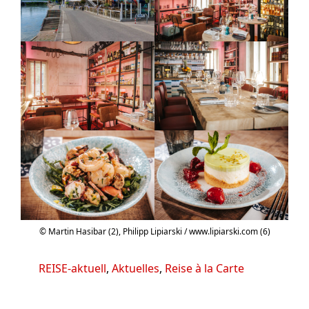
© Martin Hasibar (2), Philipp Lipiarski / www.lipiarski.com (6)
Kategorien
REISE-aktuell
,
Aktuelles
,
Reise à la Carte