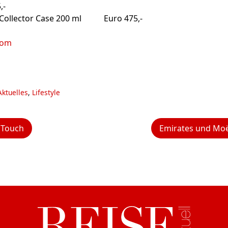
,-
n Collector Case 200 ml Euro 475,-
com
Aktuelles
,
Lifestyle
 Touch