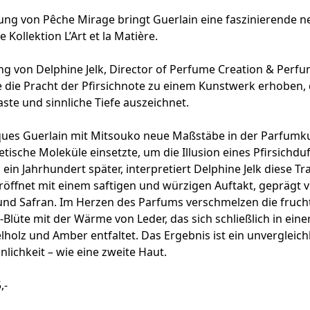
ung von Pêche Mirage bringt Guerlain eine faszinierende n
Kollektion L’Art et la Matière.
ng von Delphine Jelk, Director of Perfume Creation & Perfu
 die Pracht der Pfirsichnote zu einem Kunstwerk erhoben, 
aste und sinnliche Tiefe auszeichnet.
cques Guerlain mit Mitsouko neue Maßstäbe in der Parfumk
etische Moleküle einsetzte, um die Illusion eines Pfirsichduf
ein Jahrhundert später, interpretiert Delphine Jelk diese Tr
röffnet mit einem saftigen und würzigen Auftakt, geprägt 
und Safran. Im Herzen des Parfums verschmelzen die fruch
lüte mit der Wärme von Leder, das sich schließlich in ein
lholz und Amber entfaltet. Das Ergebnis ist ein unvergleichl
nlichkeit – wie eine zweite Haut.
,-