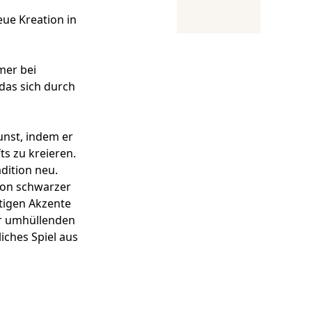
eue Kreation in
mer bei
das sich durch
unst, indem er
ts zu kreieren.
adition neu.
von schwarzer
tigen Akzente
er umhüllenden
iches Spiel aus