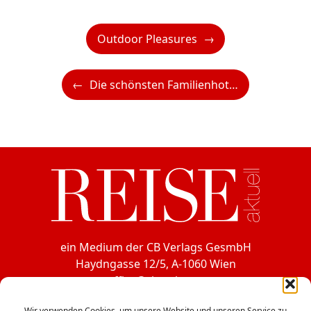
Outdoor Pleasures
Die schönsten Familienhotels für einen unvergesslichen Aufenthalt
ein Medium der CB Verlags GesmbH
Haydngasse 12/5, A-1060 Wien
office@cbverlag.at
Tel. +43-1-597 49 85
Wir verwenden Cookies, um unsere Website und unseren Service zu