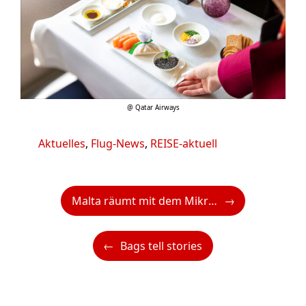
@ Qatar Airways
Kategorien
Aktuelles
,
Flug-News
,
REISE-aktuell
Malta räumt mit dem Mikroplastik auf
Bags tell stories