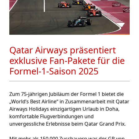
Qatar Airways präsentiert
exklusive Fan-Pakete für die
Formel-1-Saison 2025
Zum 75-jährigen Jubiläum der Formel 1 bietet die
„World’s Best Airline“ in Zusammenarbeit mit Qatar
Airways Holidays einzigartigen Urlaub in Doha,
komfortable Flugverbindungen und
unvergessliche Erlebnisse beim Qatar Grand Prix.
Mit mehr als 150.000 Zuschauern war der GP von