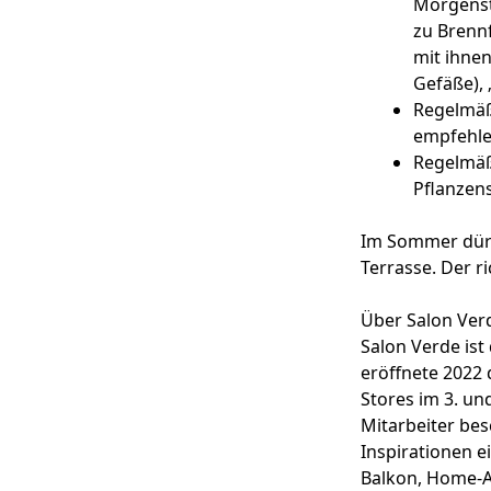
Morgenst
zu Brennf
mit ihnen
Gefäße), 
Regelmäßi
empfehle
Regelmäßi
Pflanzens
Im Sommer dürf
Terrasse. Der ri
Über Salon Ver
Salon Verde ist
eröffnete 2022 
Stores im 3. un
Mitarbeiter bes
Inspirationen e
Balkon, Home-A