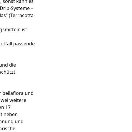
, sonst kann es
-Drip-Systeme –
as“ (Terracotta-
smitteln ist
otfall passende
und die
schützt.
 bellaflora und
zwei weitere
en 17
et neben
Wohnung und
arische