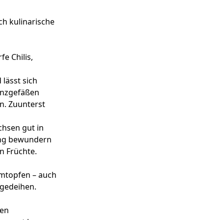
h kulinarische
e Chilis,
lässt sich
anzgefäßen
n. Zuunterst
hsen gut in
ing bewundern
n Früchte.
umtopfen – auch
 gedeihen.
den