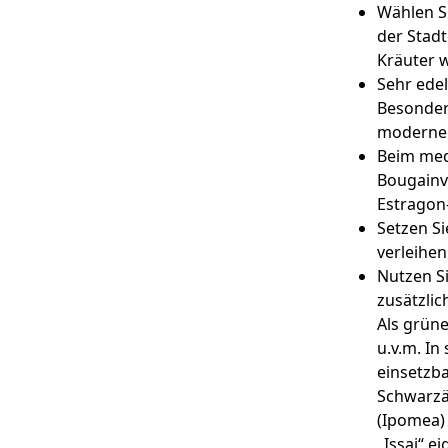
Wählen Si
der Stadt
Kräuter w
Sehr edel
Besonder
modernen 
Beim medi
Bougainvi
Estragon-
Setzen Si
verleihen
Nutzen Si
zusätzlic
Als grüne
u.v.m. In
einsetzba
Schwarzä
(Ipomea)
„Issai“ e