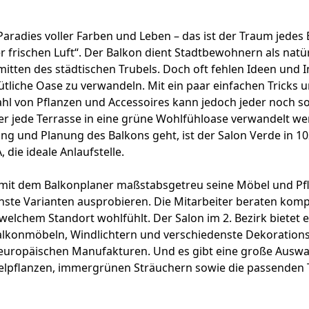
Paradies voller Farben und Leben – das ist der Traum jedes 
 frischen Luft“. Der Balkon dient Stadtbewohnern als natür
itten des städtischen Trubels. Doch oft fehlen Ideen und I
ütliche Oase zu verwandeln. Mit ein paar einfachen Tricks 
hl von Pflanzen und Accessoires kann jedoch jeder noch so
er jede Terrasse in eine grüne Wohlfühloase verwandelt w
ng und Planung des Balkons geht, ist der Salon Verde in 1
 die ideale Anlaufstelle.
mit dem Balkonplaner maßstabsgetreu seine Möbel und Pfl
nste Varianten ausprobieren. Die Mitarbeiter beraten komp
 welchem Standort wohlfühlt. Der Salon im 2. Bezirk bietet 
alkonmöbeln, Windlichtern und verschiedenste Dekoration
n europäischen Manufakturen. Und es gibt eine große Auswa
lpflanzen, immergrünen Sträuchern sowie die passenden 