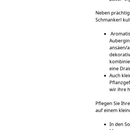
Neben prächtig
Schmankerl kult
Aromatisc
Aubergine
ansäen/an
dekorati
kombinie
eine Drai
Auch kle
Pflanzge
wir ihre
Pflegen Sie Ihr
auf einem klein
In den S