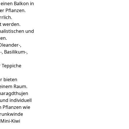
 einen Balkon in
er Pflanzen.
rlich.
et werden.
alistischen und
ten.
Oleander-,
-, Basilikum-,
r Teppiche
r bieten
kleinem Raum.
Smaragdthujen
und individuell
n Pflanzen wie
Prunkwinde
Mini-Kiwi