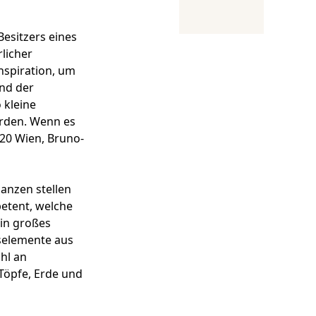
Besitzers eines
licher
nspiration, um
und der
 kleine
erden. Wenn es
020 Wien, Bruno-
anzen stellen
etent, welche
ein großes
selemente aus
hl an
Töpfe, Erde und