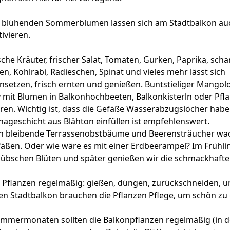
 blühenden Sommerblumen lassen sich am Stadtbalkon auc
ivieren.
he Kräuter, frischer Salat, Tomaten, Gurken, Paprika, scharf
n, Kohlrabi, Radieschen, Spinat und vieles mehr lässt sich
setzen, frisch ernten und genießen. Buntstieliger Mangold 
v mit Blumen in Balkonhochbeeten, Balkonkisterln oder Pfl
ren. Wichtig ist, dass die Gefäße Wasserabzugslöcher habe
nageschicht aus Blähton einfüllen ist empfehlenswert.
in bleibende Terrassenobstbäume und Beerensträucher wac
fäßen. Oder wie wäre es mit einer Erdbeerampel? Im Frühl
 hübschen Blüten und später genießen wir die schmackhafte
e Pflanzen regelmäßig: gießen, düngen, zurückschneiden, 
en Stadtbalkon brauchen die Pflanzen Pflege, um schön zu
ommermonaten sollten die Balkonpflanzen regelmäßig (in 