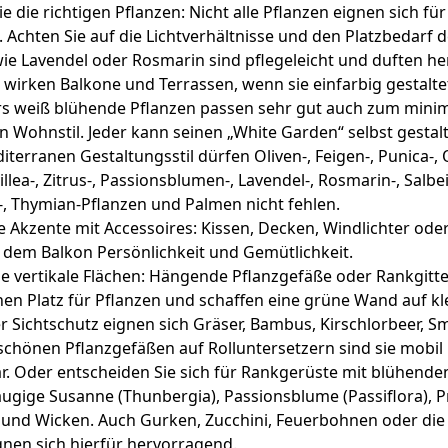
e die richtigen Pflanzen: Nicht alle Pflanzen eignen sich für
. Achten Sie auf die Lichtverhältnisse und den Platzbedarf d
ie Lavendel oder Rosmarin sind pflegeleicht und duften her
 wirken Balkone und Terrassen, wenn sie einfarbig gestalt
s weiß blühende Pflanzen passen sehr gut auch zum minim
Wohnstil. Jeder kann seinen „White Garden“ selbst gestal
terranen Gestaltungsstil dürfen Oliven-, Feigen-, Punica-, 
llea-, Zitrus-, Passionsblumen-, Lavendel-, Rosmarin-, Salbei
, Thymian-Pflanzen und Palmen nicht fehlen.
e Akzente mit Accessoires: Kissen, Decken, Windlichter ode
 dem Balkon Persönlichkeit und Gemütlichkeit.
e vertikale Flächen: Hängende Pflanzgefäße oder Rankgitte
hen Platz für Pflanzen und schaffen eine grüne Wand auf 
r Sichtschutz eignen sich Gräser, Bambus, Kirschlorbeer, 
 schönen Pflanzgefäßen auf Rolluntersetzern sind sie mobil 
r. Oder entscheiden Sie sich für Rankgerüste mit blühende
ugige Susanne (Thunbergia), Passionsblume (Passiflora), 
 und Wicken. Auch Gurken, Zucchini, Feuerbohnen oder die 
ignen sich hierfür hervorragend.