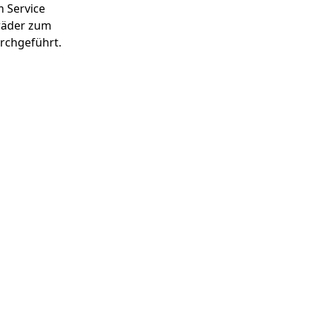
m Service
räder zum
rchgeführt.