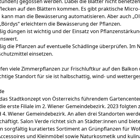
unden) gegossen werden. Dabei die Blätter nicht benetzen
lecken auf den Blättern kommen. Es gibt praktische Micro
 kann man die Bewässerung automatisieren. Aber auch „Oll
„Bördys“ erleichtern die Bewässerung der Pflanzen.
g düngen ist wichtig und der Einsatz von Pflanzenstärkung
nswert.
g die Pflanzen auf eventuelle Schädlinge überprüfen. Im N
chutzmittel einsetzen.
en viele Zimmerpflanzen zur Frischluftkur auf den Balkon 
chtige Standort für sie ist halbschattig, wind- und wetterge
de
 das Stadtkonzept von Österreichs führendem Gartencenter
die erste Filiale im 2. Wiener Gemeindebezirk. 2023 folgten 
d 4. Wiener Gemeindebezirk. An allen drei Standorten werd
chäftigt. Salon Verde richtet sich an Städter:innen und biet
in sorgfältig kuratiertes Sortiment an Grünpflanzen für 
ccessoires und Kleinmöbel sowie Naturkosmetik und kulin