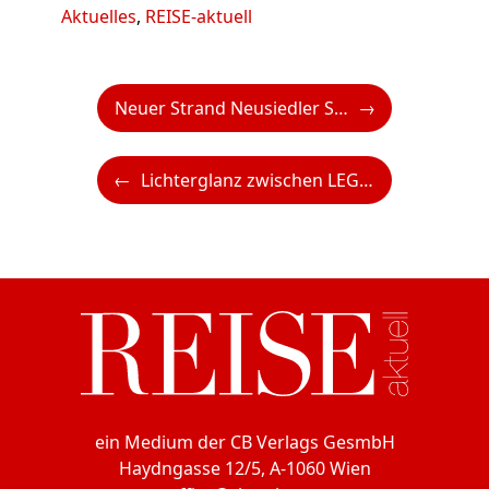
Kategorien
Aktuelles
,
REISE-aktuell
Neuer Strand Neusiedler See: Gleichenfeier für „Guesthouse“-Ensemble
Lichterglanz zwischen LEGO Steinen – Winterspaß für die ganze Familie im WinterWonder LEGOLAND
ein Medium der CB Verlags GesmbH
Haydngasse 12/5, A-1060 Wien