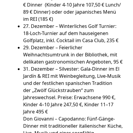
€ Dinner (Kinder 4-10 Jahre 107,50 € Lunch/
89 € Dinner) oder oder japanisches Menü
im REI (185 €)
27. Dezember – Winterliches Golf Turnier
:
18-Loch-Turnier auf dem hauseigenen
Golfplatz, inkl. Cocktail im Casa Club, 235 €
29. Dezember – Feierlicher
Weihnachtsumtrunk in der
Bibliothek
, mit
delikaten gastronomischen Angeboten, 95 €
31. Dezember – Silvester
: Gala-Dinner im El
Jardín & REI mit Weinbegleitung, Live-Musik
und der festlichen spanischen Tradition
der „Zwölf Glückstrauben“ zum
Jahreswechsel. Preise: Erwachsene 990 €,
Kinder 4–10 Jahre 247,50 €, Kinder 11–17
Jahre 495 €
Don Giovanni – Capodanno
: Fünf-Gänge-
Dinner mit traditioneller italienischer Küche,
Live- Musik und einer sorgfältig