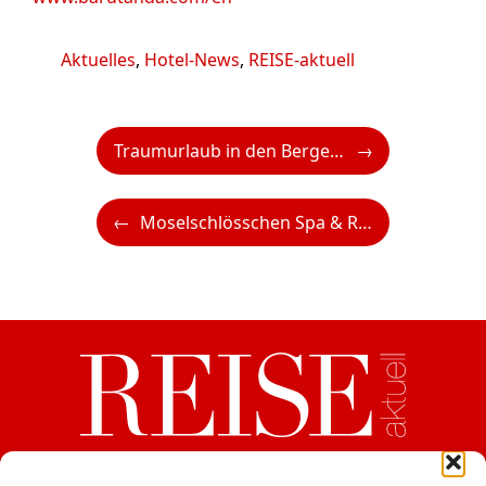
Kategorien
Aktuelles
,
Hotel-News
,
REISE-aktuell
Traumurlaub in den Bergen mit den Aldiana Club Resorts
Moselschlösschen Spa & Resort: Neues Mitglied bei Leading Spa Resorts
ein Medium der CB Verlags GesmbH