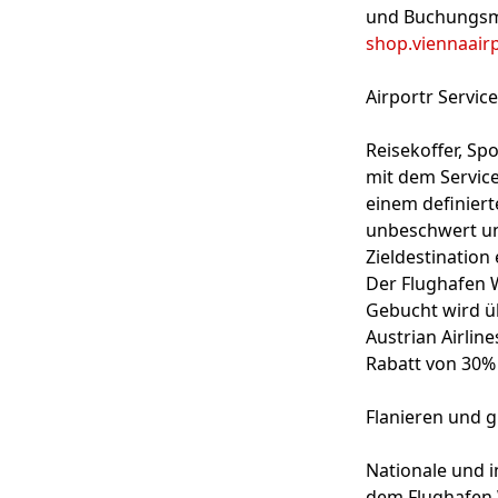
und Buchungsmö
shop.viennaair
Airportr Servi
Reisekoffer, S
mit dem Service
einem definier
unbeschwert un
Zieldestination
Der Flughafen W
Gebucht wird üb
Austrian Airlin
Rabatt von 30%
Flanieren und 
Nationale und 
dem Flughafen 