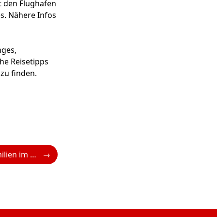
t den Flughafen
s. Nähere Infos
nges,
che Reisetipps
zu finden.
Sicherheit für Familien im Sommerurlaub