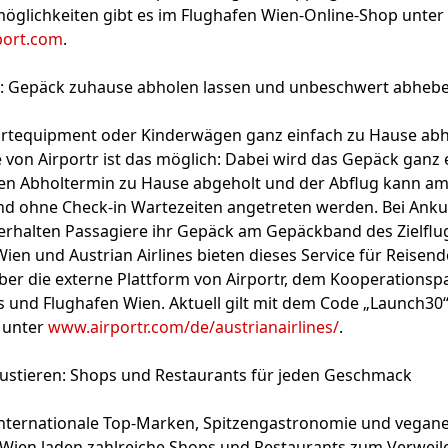
glichkeiten gibt es im Flughafen Wien-Online-Shop unter
port.com
.
ce: Gepäck zuhause abholen lassen und unbeschwert abheb
portequipment oder Kinderwägen ganz einfach zu Hause abh
 von Airportr ist das möglich: Dabei wird das Gepäck ganz 
ten Abholtermin zu Hause abgeholt und der Abflug kann a
d ohne Check-in Wartezeiten angetreten werden. Bei Anku
 erhalten Passagiere ihr Gepäck am Gepäckband des Zielflu
ien und Austrian Airlines bieten dieses Service für Reisend
er die externe Plattform von Airportr, dem Kooperationsp
es und Flughafen Wien. Aktuell gilt mit dem Code „Launch30“
 unter
www.airportr.com/de/austrianairlines/
.
gustieren: Shops und Restaurants für jeden Geschmack
internationale Top-Marken, Spitzengastronomie und vegane
Wien laden zahlreiche Shops und Restaurants zum Verweilen