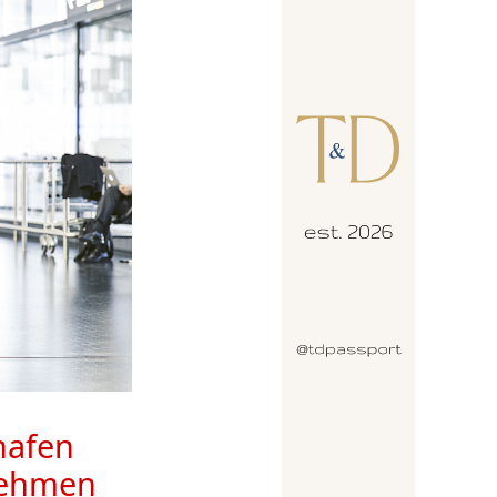
hafen
enehmen