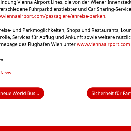
indung Vienna Airport Lines, die von der Wiener Innenstad
verschiedene Fuhrparkdienstleister und Car Sharing-Service
.viennaairport.com/passagiere/anreise-parken
.
nreise- und Parkmöglichkeiten, Shops und Restaurants, Lou
rolle, Services für Abflug und Ankunft sowie weitere nützli
omepage des Flughafen Wien unter
www.viennaairport.com
en
g-News
ss Class-Sitze an Bord der B777-Flotte ein