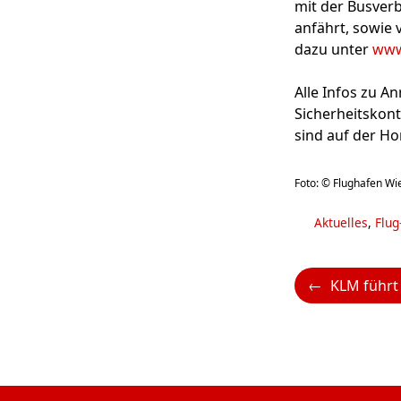
mit der Busverb
anfährt, sowie 
dazu unter
www
Alle Infos zu A
Sicherheitskont
sind auf der H
Foto: ©️ Flughafen Wi
Kategorien
Aktuelles
,
Flu
KLM führt neue World Busine