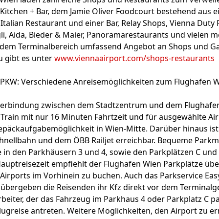
Kitchen + Bar, dem Jamie Oliver Foodcourt bestehend aus 
Italian Restaurant und einer Bar, Relay Shops, Vienna Duty 
i, Aida, Bieder & Maier, Panoramarestaurants und vielen m
jedem Terminalbereich umfassend Angebot an Shops und Ga
 gibt es unter
www.viennaairport.com/shops-restaurants
 PKW: Verschiedene Anreisemöglichkeiten zum Flughafen 
 Verbindung zwischen dem Stadtzentrum und dem Flughafen
t Train mit nur 16 Minuten Fahrtzeit und für ausgewählte Air
päckaufgabemöglichkeit in Wien-Mitte. Darüber hinaus ist
chnellbahn und dem ÖBB Railjet erreichbar. Bequeme Parkm
 in den Parkhäusern 3 und 4, sowie den Parkplätzen C und
 Hauptreisezeit empfiehlt der Flughafen Wien Parkplätze übe
irports im Vorhinein zu buchen. Auch das Parkservice Easy
 übergeben die Reisenden ihr Kfz direkt vor dem Terminal
beiter, der das Fahrzeug im Parkhaus 4 oder Parkplatz C p
Flugreise antreten. Weitere Möglichkeiten, den Airport zu er