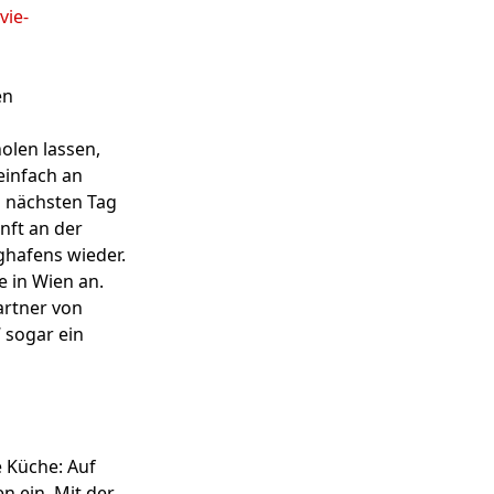
vie-
en
olen lassen,
einfach an
m nächsten Tag
nft an der
ghafens wieder.
e in Wien an.
artner von
 sogar ein
 Küche: Auf
 ein. Mit der