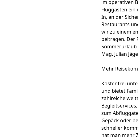
im operativen B
Fluggästen ein 
In, an der Sich
Restaurants un
wir zu einem e
beitragen. Der
Sommerurlaub u
Mag. Julian Jäg
Mehr Reisekomfo
Kostenfrei unte
und bietet Fami
zahlreiche weit
Begleitservices
zum Abfluggate,
Gepäck oder bei
schneller kommt
hat man mehr Ze