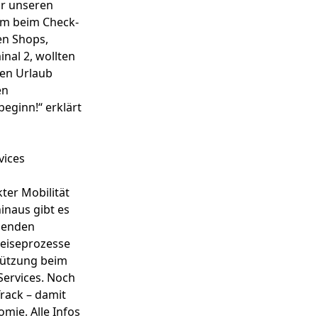
ir unseren
lem beim Check-
en Shops,
nal 2, wollten
den Urlaub
en
eginn!“ erklärt
vices
ter Mobilität
inaus gibt es
isenden
Reiseprozesse
stützung beim
Services. Noch
rack – damit
mie. Alle Infos