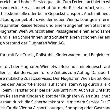
ereich und hoher Servicequalität. Zum Ferienstart bieten w
erweitertes Serviceangebot für mehr Reisekomfort, vor al
erheitskontrolle oder beim Gepäckstransport. Auch mit neu
d Loungeangeboten, wie der neuen Vienna Lounge im Termi
ntspannten Reiseerlebnis und einem angenehmen Start in 
 Flughafen Wien wünscht allen Passagieren einen erholsam
nd allen Schülerinnen und Schülern einen schönen Ferienb
er, Vorstand der Flughafen Wien AG.
rt mit FastTrack-, Rollstuhl-, Kinderwagen- und Begleitser
rstützt der Flughafen Wien etwa Reisende mit eingeschränk
lien Leihkinderwägen für die Zeit bis zum Abflug. Darüber h
ere nützliche Zusatzservices: Der Flughafen Wien bietet Re
, bei dem Airport-Personal auf schnellstem Weg durch alle 
 beim Transfer oder bei der Ankunft hilft. Auch für Unter
m Reisen mit Kindern bietet der Flughafen Wien nützliche 
 man durch die Sicherheitskontrolle mit dem Service FastT
it für die Vienna Airport Lounges, Shopping oder Gastrono