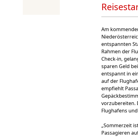
Reisesta
Am kommenden 
Niederösterreic
entspannten Sta
Rahmen der Flu
Check-in, gelan
sparen Geld be
entspannt in ei
auf der Flugha
empfiehlt Passa
Gepäckbestimmun
vorzubereiten. 
Flughafens und 
„Sommerzeit ist
Passagieren auf