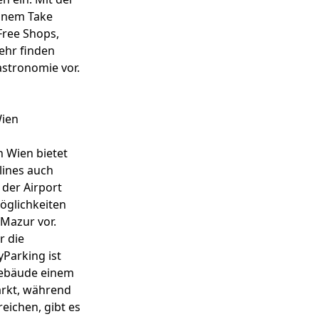
einem Take
Free Shops,
ehr finden
stronomie vor.
Wien
 Wien bietet
lines auch
 der Airport
öglichkeiten
 Mazur vor.
r die
Parking ist
gebäude einem
arkt, während
reichen, gibt es