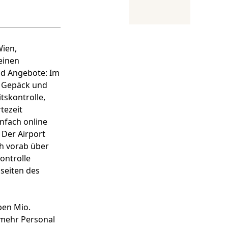
ien,
einen
nd Angebote: Im
i Gepäck und
tskontrolle,
tezeit
infach online
Der Airport
ch vorab über
ontrolle
seiten des
ben Mio.
 mehr Personal