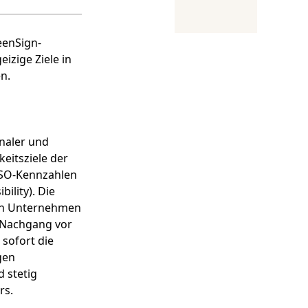
eenSign-
eizige Ziele in
n.
onaler und
keitsziele der
ISO-Kennzahlen
lity). Die
den Unternehmen
m Nachgang vor
 sofort die
gen
 stetig
rs.