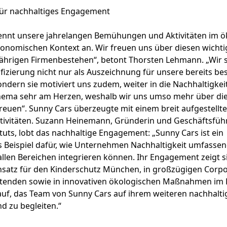
ür nachhaltiges Engagement
kennt unsere jahrelangen Bemühungen und Aktivitäten im ö
konomischen Kontext an. Wir freuen uns über diesen wichti
jährigen Firmenbestehen“, betont Thorsten Lehmann. „Wir 
fizierung nicht nur als Auszeichnung für unsere bereits b
ern sie motiviert uns zudem, weiter in die Nachhaltigkeit
Thema sehr am Herzen, weshalb wir uns umso mehr über di
euen“. Sunny Cars überzeugte mit einem breit aufgestellte
ktivitäten. Suzann Heinemann, Gründerin und Geschäftsfüh
tuts, lobt das nachhaltige Engagement: „Sunny Cars ist ein
 Beispiel dafür, wie Unternehmen Nachhaltigkeit umfasse
 allen Bereichen integrieren können. Ihr Engagement zeigt s
nsatz für den Kinderschutz München, in großzügigen Corpo
eitenden sowie in innovativen ökologischen Maßnahmen im B
auf, das Team von Sunny Cars auf ihrem weiteren nachhalt
d zu begleiten.“