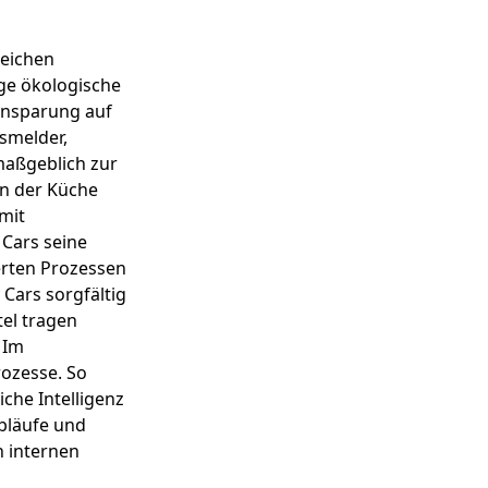
eichen
ge ökologische
insparung auf
smelder,
maßgeblich zur
in der Küche
mit
Cars seine
ierten Prozessen
 Cars sorgfältig
el tragen
 Im
rozesse. So
che Intelligenz
bläufe und
n internen