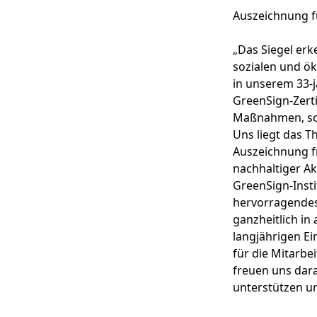
Auszeichnung f
„Das Siegel er
sozialen und ö
in unserem 33-
GreenSign-Zerti
Maßnahmen, sond
Uns liegt das 
Auszeichnung fr
nachhaltiger A
GreenSign-Insti
hervorragendes
ganzheitlich in
langjährigen Ei
für die Mitarb
freuen uns dar
unterstützen un