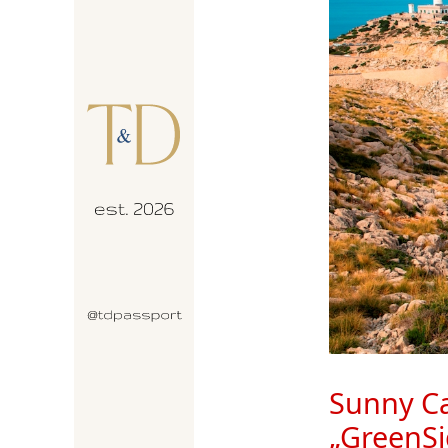
Sunny Ca
„GreenSi