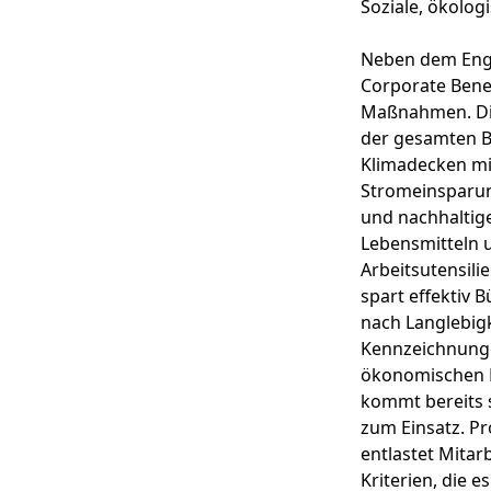
Soziale, ökolog
Neben dem Eng
Corporate Bene
Maßnahmen. Die
der gesamten B
Klimadecken mi
Stromeinsparung
und nachhaltig
Lebensmitteln 
Arbeitsutensili
spart effektiv 
nach Langlebigk
Kennzeichnungen
ökonomischen Ko
kommt bereits s
zum Einsatz. P
entlastet Mitar
Kriterien, die es