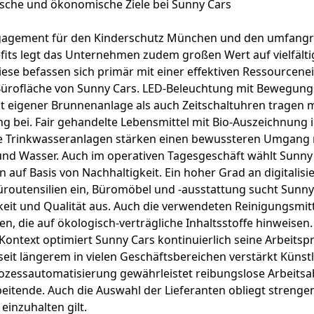
ische und ökonomische Ziele bei Sunny Cars
agement für den Kinderschutz München und den umfangr
fits legt das Unternehmen zudem großen Wert auf vielfälti
se befassen sich primär mit einer effektiven Ressourcene
ürofläche von Sunny Cars. LED-Beleuchtung mit Bewegung
t eigener Brunnenanlage als auch Zeitschaltuhren tragen 
 bei. Fair gehandelte Lebensmittel mit Bio-Auszeichnung 
e Trinkwasseranlagen stärken einen bewussteren Umgang 
und Wasser. Auch im operativen Tagesgeschäft wählt Sunny 
en auf Basis von Nachhaltigkeit. Ein hoher Grad an digitalis
Büroutensilien ein, Büromöbel und -ausstattung sucht Sunny
eit und Qualität aus. Auch die verwendeten Reinigungsmitt
, die auf ökologisch-verträgliche Inhaltsstoffe hinweisen.
ntext optimiert Sunny Cars kontinuierlich seine Arbeitsp
eit längerem in vielen Geschäftsbereichen verstärkt Künstli
rozessautomatisierung gewährleistet reibungslose Arbeitsa
beitende. Auch die Auswahl der Lieferanten obliegt strenge
 einzuhalten gilt.