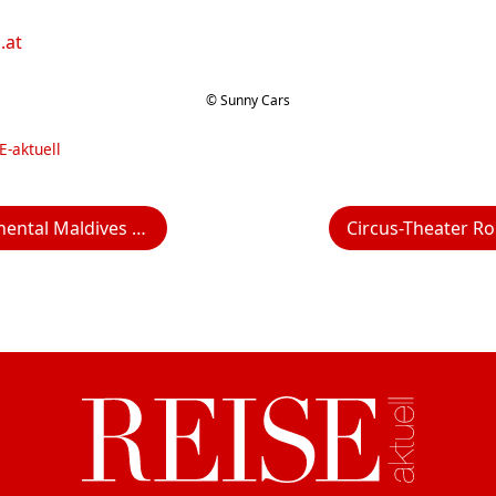
.at
© Sunny Cars
E-aktuell
nagau Resort – Luxuriöser Rückzugsort im Paradies