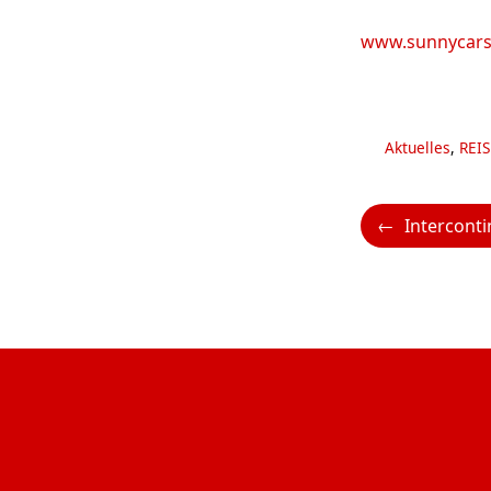
www.sunnycars
Kategorien
Aktuelles
,
REIS
Intercontinental Maldives Maamu