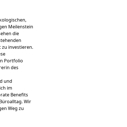
kologischen,
gen Meilenstein
sehen die
estehenden
 zu investieren.
ese
n Portfolio
rerin des
nd und
ich im
rate Benefits
üroalltag. Wir
igen Weg zu