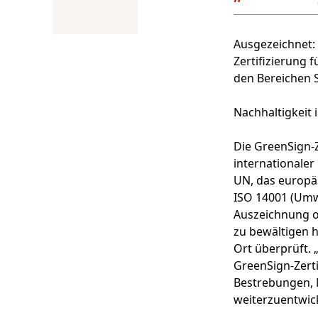
Ausgezeichnet: 
Zertifizierung f
den Bereichen S
Nachhaltigkeit 
Die GreenSign-Z
internationaler
UN, das europ
ISO 14001 (Umw
Auszeichnung o
zu bewältigen 
Ort überprüft. 
GreenSign-Zerti
Bestrebungen, 
weiterzuentwic