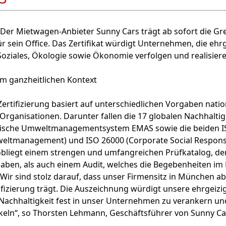
Der Mietwagen-Anbieter Sunny Cars trägt ab sofort die Gr
ür sein Office. Das Zertifikat würdigt Unternehmen, die ehrg
oziales, Ökologie sowie Ökonomie verfolgen und realisiere
im ganzheitlichen Kontext
ertifizierung basiert auf unterschiedlichen Vorgaben nati
 Organisationen. Darunter fallen die 17 globalen Nachhaltig
äische Umweltmanagementsystem EMAS sowie die beiden 
eltmanagement) und ISO 26000 (Corporate Social Responsibi
bliegt einem strengen und umfangreichen Prüfkatalog, 
haben, als auch einem Audit, welches die Begebenheiten i
„Wir sind stolz darauf, dass unser Firmensitz in München ab
fizierung trägt. Die Auszeichnung würdigt unsere ehrgeizi
Nachhaltigkeit fest in unser Unternehmen zu verankern und
keln“, so Thorsten Lehmann, Geschäftsführer von Sunny Ca