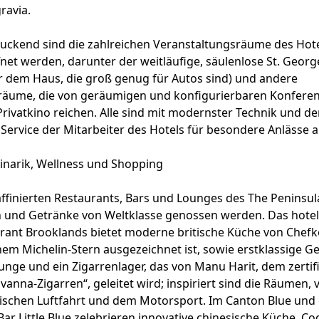
gravia.
uckend sind die zahlreichen Veranstaltungsräume des Hotel
fnet werden, darunter der weitläufige, säulenlose St. George
r dem Haus, die groß genug für Autos sind) und andere
ume, die von geräumigen und konfigurierbaren Konferen
rivatkino reichen. Alle sind mit modernster Technik und d
rvice der Mitarbeiter des Hotels für besondere Anlässe a
linarik, Wellness und Shopping
-raffinierten Restaurants, Bars und Lounges des The Peninsu
 und Getränke von Weltklasse genossen werden. Das hote
rant Brooklands bietet moderne britische Küche von Chef
inem Michelin-Stern ausgezeichnet ist, sowie erstklassige G
nge und ein Zigarrenlager, das von Manu Harit, dem zertifi
vanna-Zigarren“, geleitet wird; inspiriert sind die Räumen, 
tischen Luftfahrt und dem Motorsport. Im Canton Blue und
r Little Blue zelebrieren innovative chinesische Küche, Coc