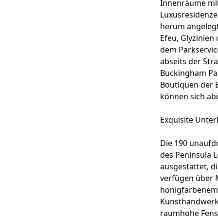
Innenräume mit 
Luxusresidenzen
herum angelegt,
Efeu, Glyzinien
dem Parkservice
abseits der Str
Buckingham Pala
Boutiquen der B
können sich abe
Exquisite Unte
Die 190 unaufd
des Peninsula 
ausgestattet, d
verfügen über 
honigfarbenem 
Kunsthandwerke
raumhohe Fenst