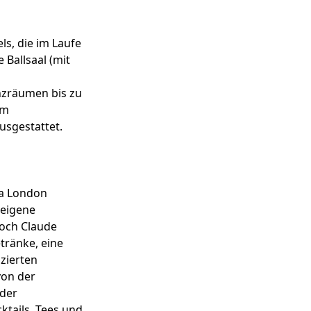
s, die im Laufe
 Ballsaal (mit
zräumen bis zu
em
usgestattet.
la London
leigene
koch Claude
etränke, eine
zierten
von der
 der
ktails, Tees und