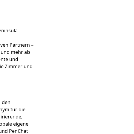
eninsula
iven Partnern –
 und mehr als
ente und
die Zimmer und
n den
nym für die
irierende,
obale eigene
) und PenChat