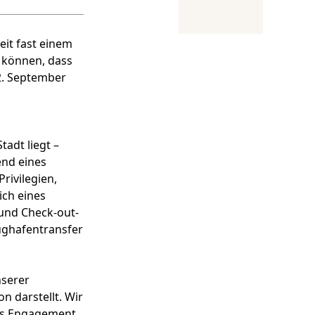
eit fast einem
u können, dass
2. September
adt liegt –
end eines
ivilegien,
ich eines
 und Check-out-
ughafentransfer
nserer
 darstellt. Wir
 das Engagement