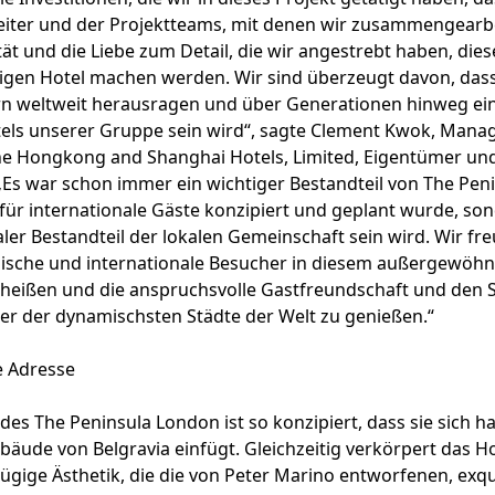
eiter und der Projektteams, mit denen wir zusammengearbe
tät und die Liebe zum Detail, die wir angestrebt haben, dies
igen Hotel machen werden. Wir sind überzeugt davon, dass 
n weltweit herausragen und über Generationen hinweg ei
tels unserer Gruppe sein wird“, sagte Clement Kwok, Manag
e Hongkong and Shanghai Hotels, Limited, Eigentümer und
„Es war schon immer ein wichtiger Bestandteil von The Peni
 für internationale Gäste konzipiert und geplant wurde, so
aler Bestandteil der lokalen Gemeinschaft sein wird. Wir fr
mische und internationale Besucher in diesem außergewöh
heißen und die anspruchsvolle Gastfreundschaft und den S
ner der dynamischsten Städte der Welt zu genießen.“
e Adresse
 des The Peninsula London ist so konzipiert, dass sie sich h
bäude von Belgravia einfügt. Gleichzeitig verkörpert das Ho
ügige Ästhetik, die die von Peter Marino entworfenen, exqu