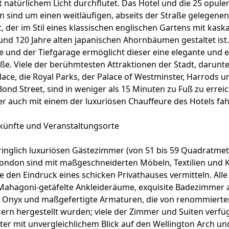
natürlichem Licht durchflutet. Das Hotel und die 25 opule
 sind um einen weitläufigen, abseits der Straße gelegene
 der im Stil eines klassischen englischen Gartens mit ka
 und 120 Jahre alten japanischen Ahornbäumen gestaltet is
 und der Tiefgarage ermöglicht dieser eine elegante und e
aße. Viele der berühmtesten Attraktionen der Stadt, darunte
ce, die Royal Parks, der Palace of Westminster, Harrods u
ond Street, sind in weniger als 15 Minuten zu Fuß zu erreic
r auch mit einem der luxuriösen Chauffeure des Hotels fah
rkünfte und Veranstaltungsorte
ringlich luxuriösen Gästezimmer (von 51 bis 59 Quadratmet
London sind mit maßgeschneiderten Möbeln, Textilien und
ie den Eindruck eines schicken Privathauses vermitteln. All
Mahagoni-getäfelte Ankleideräume, exquisite Badezimmer 
Onyx und maßgefertigte Armaturen, die von renommierten
rn hergestellt wurden; viele der Zimmer und Suiten verfü
er mit unvergleichlichem Blick auf den Wellington Arch un