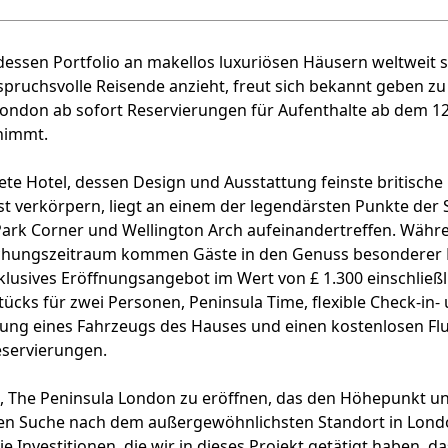
dessen Portfolio an makellos luxuriösen Häusern weltweit s
pruchsvolle Reisende anzieht, freut sich bekannt geben z
London ab sofort Reservierungen für Aufenthalte ab dem 1
nimmt.
ete Hotel, dessen Design und Ausstattung feinste britische
verkörpern, liegt an einem der legendärsten Punkte der St
Park Corner und Wellington Arch aufeinandertreffen. Währ
hungszeitraum kommen Gäste in den Genuss besonderer Pr
klusives Eröffnungsangebot im Wert von £ 1.300 einschließl
tücks für zwei Personen, Peninsula Time, flexible Check-in-
tzung eines Fahrzeugs des Hauses und einen kostenlosen Fl
reservierungen.
s, The Peninsula London zu eröffnen, das den Höhepunkt u
en Suche nach dem außergewöhnlichsten Standort in London
ie Investitionen, die wir in dieses Projekt getätigt haben,