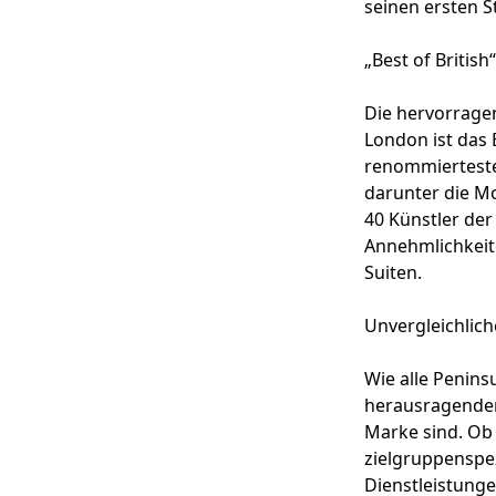
seinen ersten 
„Best of Britis
Die hervorragen
London ist das 
renommiertesten
darunter die M
40 Künstler der
Annehmlichkeite
Suiten.
Unvergleichlic
Wie alle Penins
herausragenden
Marke sind. Ob
zielgruppenspe
Dienstleistunge