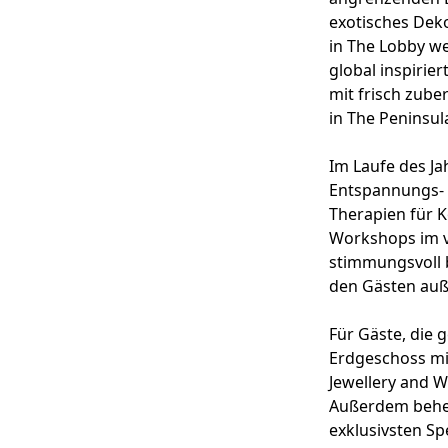
exotisches Deko
in The Lobby w
global inspirie
mit frisch zube
in The Peninsul
Im Laufe des Ja
Entspannungs- 
Therapien für K
Workshops im v
stimmungsvoll b
den Gästen au
Für Gäste, die 
Erdgeschoss mi
Jewellery and 
Außerdem beher
exklusivsten Sp