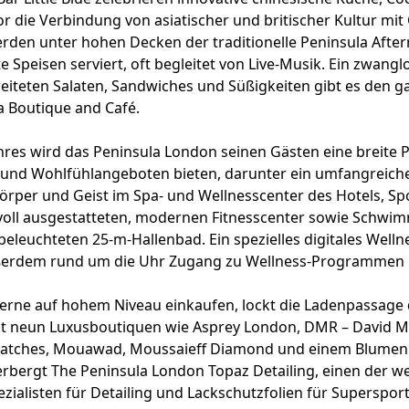
r die Verbindung von asiatischer und britischer Kultur mi
erden unter hohen Decken der traditionelle Peninsula Afte
rte Speisen serviert, oft begleitet von Live-Musik. Ein zwan
reiteten Salaten, Sandwiches und Süßigkeiten gibt es den 
a Boutique and Café.
hres wird das Peninsula London seinen Gästen eine breite P
und Wohlfühlangeboten bieten, darunter ein umfangreich
örper und Geist im Spa- und Wellnesscenter des Hotels, S
oll ausgestatteten, modernen Fitnesscenter sowie Schwi
eleuchteten 25-m-Hallenbad. Ein spezielles digitales Wellne
ßerdem rund um die Uhr Zugang zu Wellness-Programmen 
gerne auf hohem Niveau einkaufen, lockt die Ladenpassage 
t neun Luxusboutiquen wie Asprey London, DMR – David 
Watches, Mouawad, Moussaieff Diamond und einem Blumen
bergt The Peninsula London Topaz Detailing, einen der we
ezialisten für Detailing und Lackschutzfolien für Superspo