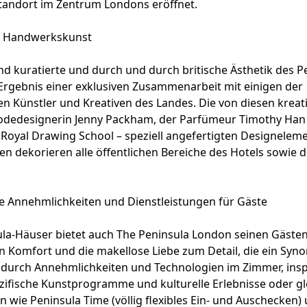
Standort im Zentrum Londons eröffnet.
h“ Handwerkskunst
d kuratierte und durch und durch britische Ästhetik des P
Ergebnis einer exklusiven Zusammenarbeit mit einigen der
 Künstler und Kreativen des Landes. Die von diesen kreat
odedesignerin Jenny Packham, der Parfümeur Timothy Han
 Royal Drawing School – speziell angefertigten Designelem
n dekorieren alle öffentlichen Bereiche des Hotels sowie 
he Annehmlichkeiten und Dienstleistungen für Gäste
ula-Häuser bietet auch The Peninsula London seinen Gäste
 Komfort und die makellose Liebe zum Detail, die ein Syno
 durch Annehmlichkeiten und Technologien im Zimmer, insp
zifische Kunstprogramme und kulturelle Erlebnisse oder gl
n wie Peninsula Time (völlig flexibles Ein- und Auschecken