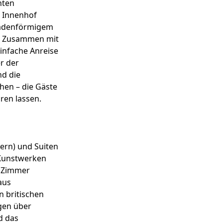
nten
n Innenhof
skadenförmigem
t. Zusammen mit
infache Anreise
r der
nd die
hen – die Gäste
ren lassen.
ern) und Suiten
 Kunstwerken
e Zimmer
aus
 britischen
gen über
d das