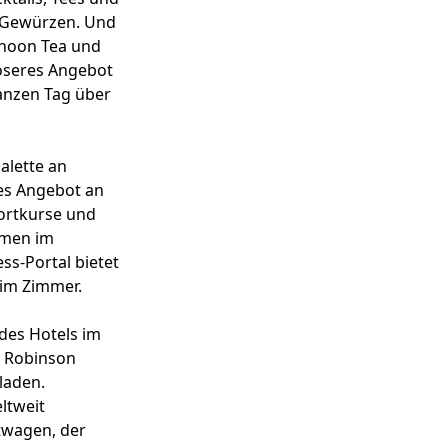
t Gewürzen. Und
rnoon Tea und
gloseres Angebot
ganzen Tag über
alette an
es Angebot an
portkurse und
mmen im
ss-Portal bietet
im Zimmer.
des Hotels im
M Robinson
laden.
ltweit
rtwagen, der