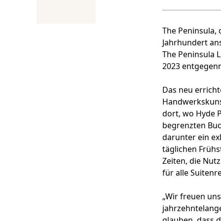
The Peninsula, 
Jahrhundert ans
The Peninsula 
2023 entgegen
Das neu erricht
Handwerkskunst 
dort, wo Hyde 
begrenzten Buc
darunter ein ex
täglichen Frühs
Zeiten, die Nu
für alle Suiten
„Wir freuen un
jahrzehntelang
glauben, dass d