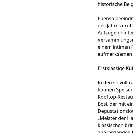
historische Bel
Ebenso beeindr
des Jahres eröf
Aufzügen hinte
Versammlungsrä
einem intimen P
aufmerksamen Se
Erstklassige Ku
In den stilvoll
können Speisen
Rooftop-Restau
Bosi, der mit e
Degustationslou
„Meister der Ha
klassischen bri
angrenzenden Ba