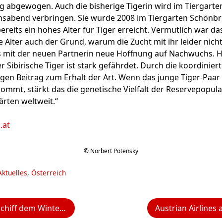
tig abgewogen. Auch die bisherige Tigerin wird im Tiergarte
ensabend verbringen. Sie wurde 2008 im Tiergarten Schön
ereits ein hohes Alter für Tiger erreicht. Vermutlich war da
e Alter auch der Grund, warum die Zucht mit ihr leider nicht
es mit der neuen Partnerin neue Hoffnung auf Nachwuchs. H
 Sibirische Tiger ist stark gefährdet. Durch die koordiniert
igen Beitrag zum Erhalt der Art. Wenn das junge Tiger-Paar
mt, stärkt das die genetische Vielfalt der Reservepopula
rten weltweit.“
.at
© Norbert Potensky
Aktuelles
,
Österreich
 Winter 2026/27 entgegenfiebern