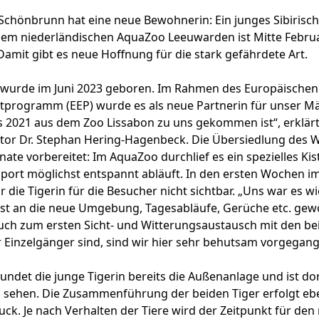
Schönbrunn hat eine neue Bewohnerin: Ein junges Sibirisch
em niederländischen AquaZoo Leeuwarden ist Mitte Februa
mit gibt es neue Hoffnung für die stark gefährdete Art.
wurde im Juni 2023 geboren. Im Rahmen des Europäischen
tprogramm (EEP) wurde es als neue Partnerin für unser 
s 2021 aus dem Zoo Lissabon zu uns gekommen ist“, erklär
ktor Dr. Stephan Hering-Hagenbeck. Die Übersiedlung des 
te vorbereitet: Im AquaZoo durchlief es ein spezielles Kis
port möglichst entspannt abläuft. In den ersten Wochen i
die Tigerin für die Besucher nicht sichtbar. „Uns war es wic
hst an die neue Umgebung, Tagesabläufe, Gerüche etc. ge
uch zum ersten Sicht- und Witterungsaustausch mit den b
r Einzelgänger sind, sind wir hier sehr behutsam vorgegan
kundet die junge Tigerin bereits die Außenanlage und ist do
u sehen. Die Zusammenführung der beiden Tiger erfolgt eb
ruck. Je nach Verhalten der Tiere wird der Zeitpunkt für den