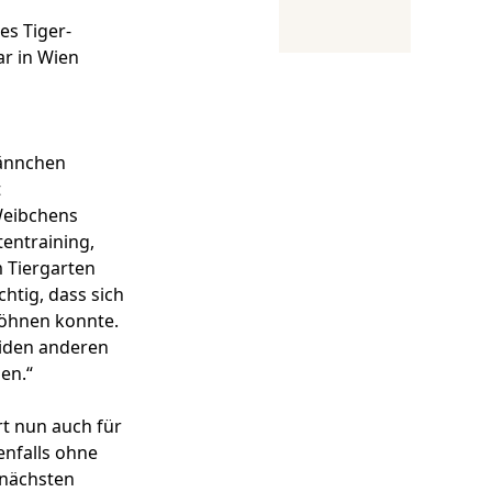
es Tiger-
r in Wien
Männchen
t
Weibchens
tentraining,
m Tiergarten
htig, dass sich
wöhnen konnte.
eiden anderen
gen.“
rt nun auch für
enfalls ohne
 nächsten