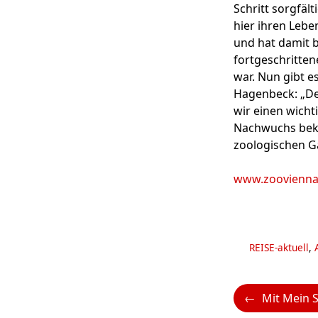
Schritt sorgfäl
hier ihren Leb
und hat damit b
fortgeschritten
war. Nun gibt 
Hagenbeck: „Der
wir einen wicht
Nachwuchs bekom
zoologischen Gä
www.zoovienna
Kategorien
REISE-aktuell
,
Mit Mein Schiff dem