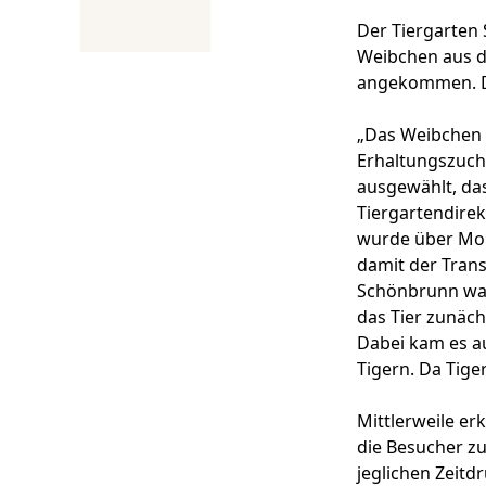
Der Tiergarten 
Weibchen aus d
angekommen. Da
„Das Weibchen 
Erhaltungszuch
ausgewählt, da
Tiergartendire
wurde über Mona
damit der Trans
Schönbrunn war 
das Tier zunäc
Dabei kam es a
Tigern. Da Tige
Mittlerweile er
die Besucher z
jeglichen Zeitd