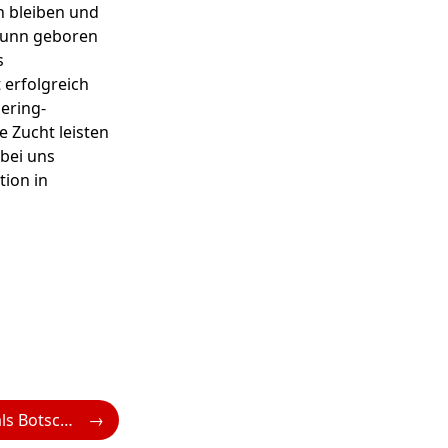
n bleiben und
brunn geboren
s
 erfolgreich
ering-
e Zucht leisten
 bei uns
tion in
Austrian Airlines als Botschafter der Österreich-Teilnahme an der Expo 2025