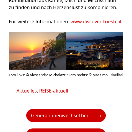
Kombination aus Kaffee, Milch und Milchschaum
zu finden und nach Herzenslust zu kombinieren.
Für weitere Informationen:
www.discover-trieste.it
Foto links: © Alessandro Michelazzi/ Foto rechts: © Massimo Crivellari
Kategorien
Aktuelles
,
REISE-aktuell
Generationenwechsel bei VAMED Vitality World: Klaus Hofmann folgt auf Gerhard Gucher