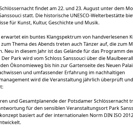
Schlössernacht findet am 22. und 23. August unter dem M
 Sanssouci statt. Die historische UNESCO-Welterbestätte bie
isse für Kunst, Kultur, Geschichte und Musik.
 erwartet ein buntes Klangspektrum von handverlesenen K
 zum Thema des Abends treten auch Tänzer auf, die zum M
n. Neu in diesem Jahr ist das Gelände für das Programm de
 Der Park wird vom Schloss Sanssouci über die Maulbeerall
den Ökonomieweg bis hin zur Gartenseite des Neuen Palais‘
 Fachwissen und umfassender Erfahrung im nachhaltigen
management wird die Veranstaltung jährlich überprüft un
t:
oren und Gesamtplanende der Potsdamer Schlössernacht t
ntwortung für den sensiblen Veranstaltungsort Park Sanss
konzept basiert auf der internationalen Norm DIN ISO 201
ntwickelt.