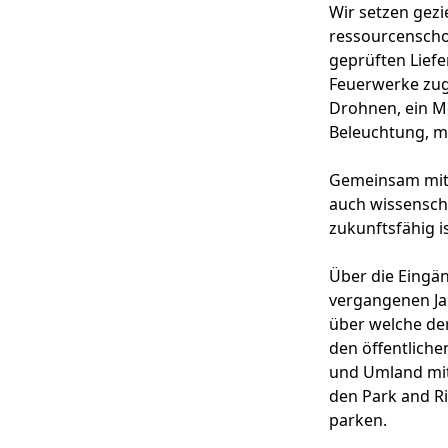
Wir setzen gezi
ressourcenscho
geprüften Liefe
Feuerwerke zug
Drohnen, ein M
Beleuchtung, m
Gemeinsam mit 
auch wissenscha
zukunftsfähig i
Über die Eingän
vergangenen Jah
über welche der
den öffentliche
und Umland mit
den Park and R
parken.