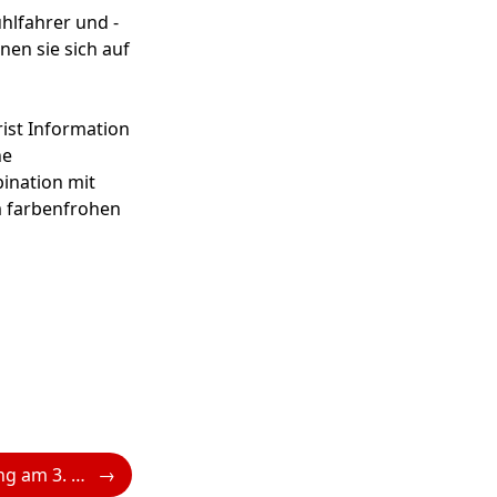
uhlfahrer und -
en sie sich auf
rist Information
ne
bination mit
m farbenfrohen
Zürserhof: Opening am 3. Dezember 2025 – Der Winter liegt in der Luft