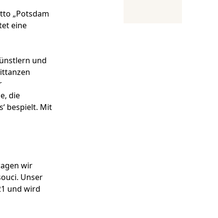
otto „Potsdam
tet eine
ünstlern und
ittanzen
r
e, die
 bespielt. Mit
d
ragen wir
ouci. Unser
21 und wird