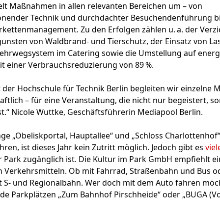
elt Maßnahmen in allen relevanten Bereichen um – von
nender Technik und durchdachter Besuchendenführung bi
rkettenmanagement. Zu den Erfolgen zählen u. a. der Verzi
unsten von Waldbrand- und Tierschutz, der Einsatz von L
ehrwegsystem im Catering sowie die Umstellung auf energi
it einer Verbrauchsreduzierung von 89 %.
der Hochschule für Technik Berlin begleiten wir einzeln
ftlich – für eine Veranstaltung, die nicht nur begeistert, 
st.“ Nicole Wuttke, Geschäftsführerin Mediapool Berlin.
ge „Obeliskportal, Hauptallee“ und „Schloss Charlottenhof
ren, ist dieses Jahr kein Zutritt möglich. Jedoch gibt es
viel
 Park zugänglich ist. Die Kultur im Park GmbH empfiehlt ei
n Verkehrsmitteln. Ob mit Fahrrad, Straßenbahn und Bus od
 S- und Regionalbahn. Wer doch mit dem Auto fahren möc
ide Parkplätzen „Zum Bahnhof Pirschheide“ oder „BUGA (Vo