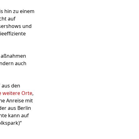
s hin zu einem
cht auf
asershows und
eeffiziente
e Maßnahmen
sondern auch
“ aus den
e weitere Orte
,
ne Anreise mit
er aus Berlin
hte kann auf
lkspark)“