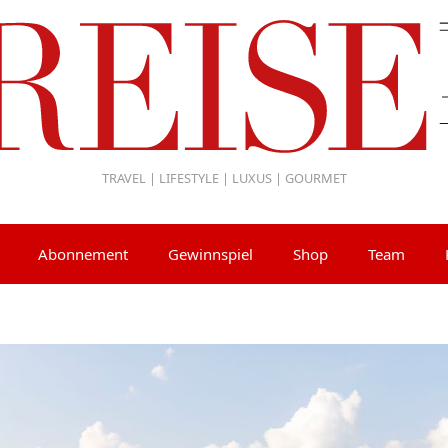
TRAVEL | LIFESTYLE | LUXUS | GOURMET
Abonnement
Gewinnspiel
Shop
Team