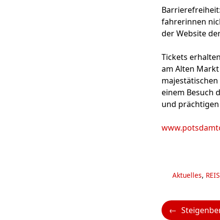
Barrierefreiheit
fahrerinnen nic
der Website de
Tickets erhalte
am Alten Markt
majestätischen 
einem Besuch d
und prächtigen 
www.potsdamt
Kategorien
Aktuelles
,
REIS
Steigenberger Icon Europäische