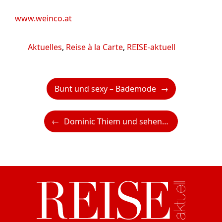
www.weinco.at
Kategorien
Aktuelles
,
Reise à la Carte
,
REISE-aktuell
Bunt und sexy – Bademode
Dominic Thiem und sehen!wutscher lancieren die neue THIEM VIEW Kollektion