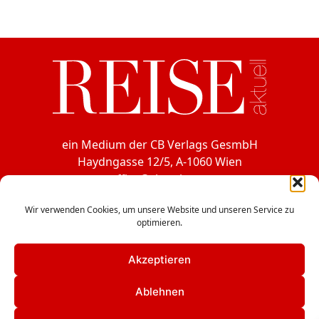
ein Medium der CB Verlags GesmbH
Haydngasse 12/5, A-1060 Wien
office@cbverlag.at
Tel. +43-1-597 49 85
Wir verwenden Cookies, um unsere Website und unseren Service zu
Fax +43-1-597 49 85-15
optimieren.
Facebook
Akzeptieren
Instagram
Ablehnen
LinkedIn