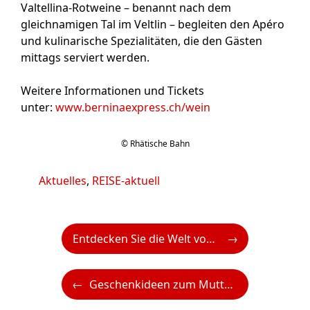
Valtellina-Rotweine – benannt nach dem
gleichnamigen Tal im Veltlin – begleiten den Apéro
und kulinarische Spezialitäten, die den Gästen
mittags serviert werden.
Weitere Informationen und Tickets
unter:
www.berninaexpress.ch/wein
© Rhätische Bahn
Kategorien
Aktuelles
,
REISE-aktuell
Entdecken Sie die Welt vom Wasser aus: Ihr unvergessliches Hausbootabenteuer mit Le Boat!
Geschenkideen zum Muttertag