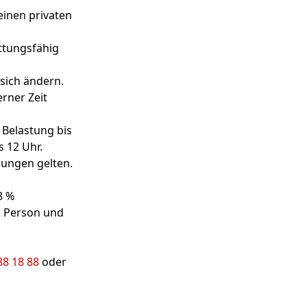
einen privaten
ttungsfähig
sich ändern.
erner Zeit
 Belastung bis
s 12 Uhr.
ungen gelten.
8 %
o Person und
88 18 88
oder