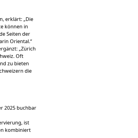
, erklärt: „Die
te können in
de Seiten der
in Oriental.“
rgänzt: „Zürich
hweiz. Oft
and zu bieten
chweizern die
ber 2025 buchbar
rvierung, ist
en kombiniert