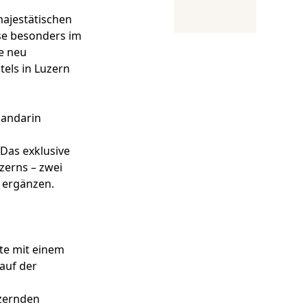
majestätischen
sse besonders im
e neu
els in Luzern
Mandarin
 Das exklusive
zerns – zwei
h ergänzen.
ste mit einem
auf der
tzernden