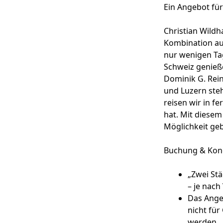
Ein Angebot für 
Christian Wildh
Kombination aus
nur wenigen Tag
Schweiz genieß
Dominik G. Rein
und Luzern steh
reisen wir in f
hat. Mit diese
Möglichkeit geb
Buchung & Kon
„Zwei Stä
– je nach
Das Angeb
nicht fü
werden.