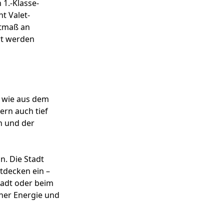
1.-Klasse-
ht Valet-
stmaß an
rt werden
e wie aus dem
ern auch tief
n und der
n. Die Stadt
tdecken ein –
tadt oder beim
ner Energie und