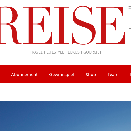
TRAVEL | LIFESTYLE | LUXUS | GOURMET
Abonnement
Gewinnspiel
Shop
Team