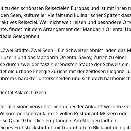
lt zu den schönsten Reisezielen Europas und ist mit ihren 
nden Seen, kultureller Vielfalt und kulinarischer Spitzenkla
aktives Reiseziel. Wer nicht weit reisen und besondere Ort
te, findet mit dem Arrangement der Mandarin Oriental Hot
ideale Gelegenheit.
 „Zwei Städte, Zwei Seen – Ein Schweizerlebnis“ laden das 
, Luzern und das Mandarin Oriental Savoy, Zurich zu einer
e durch zwei der faszinierendsten Städte der Schweiz ein.
et die urbane Energie Zürichs mit der zeitlosen Eleganz Lu
in ihrem Charakter unterscheiden und sich doch harmonisc
ental Palace, Luzern
 der alle Sinne verwöhnt: Schon bei der Ankunft werden Gä
Willkommensgetränk im stilvollen Restaurant MOzern oder 
asse Quai 10 herzlich empfangen. Am Morgen lädt ein
iches Frühstücksbuffet mit traumhaftem Blick auf den gli