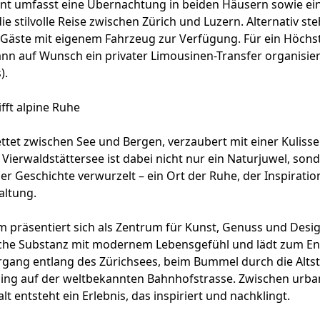
t umfasst eine Übernachtung in beiden Häusern sowie ein 
ie stilvolle Reise zwischen Zürich und Luzern. Alternativ ste
r Gäste mit eigenem Fahrzeug zur Verfügung. Für ein Höch
kann auf Wunsch ein privater Limousinen-Transfer organisie
).
ifft alpine Ruhe
ttet zwischen See und Bergen, verzaubert mit einer Kuliss
 Vierwaldstättersee ist dabei nicht nur ein Naturjuwel, sond
er Geschichte verwurzelt – ein Ort der Ruhe, der Inspiratio
altung.
 präsentiert sich als Zentrum für Kunst, Genuss und Desig
ische Substanz mit modernem Lebensgefühl und lädt zum En
rgang entlang des Zürichsees, beim Bummel durch die Alts
pping auf der weltbekannten Bahnhofstrasse. Zwischen urba
falt entsteht ein Erlebnis, das inspiriert und nachklingt.