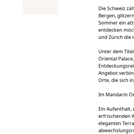
Die Schweiz zäh
Bergen, glitzer
Sommer ein attr
entdecken möch
und Zürich die 
Unter dem Titel
Oriental Palace
Entdeckungsreis
Angebot verbind
Orte, die sich 
Im Mandarin Ori
Ein Aufenthalt,
erfrischenden 
eleganten Terr
abwechslungsre