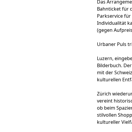
Das Arrangemen
Bahnticket für d
Parkservice fü
Individualität 
(gegen Aufpreis
Urbaner Puls tr
Luzern, eingebe
Bilderbuch. Der
mit der Schweiz
kulturellen Entf
Zürich wiederum
vereint histor
ob beim Spazie
stilvollen Sho
kultureller Viel