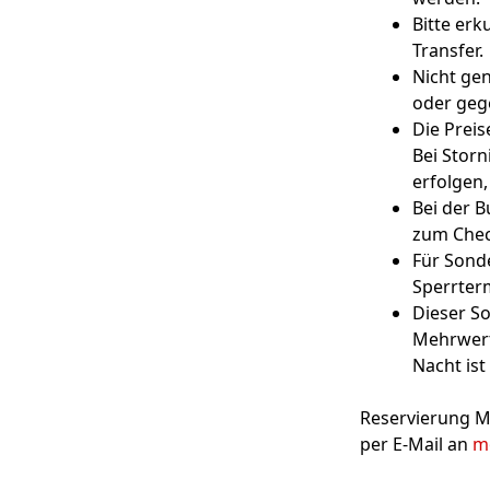
Bitte erk
Transfer.
Nicht gen
oder geg
Die Preis
Bei Storn
erfolgen,
Bei der B
zum Check
Für Sond
Sperrter
Dieser So
Mehrwert
Nacht ist
Reservierung Ma
per E-Mail an
m