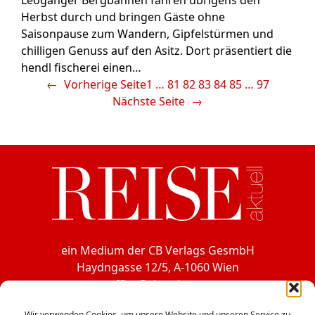
Herbst durch und bringen Gäste ohne
Saisonpause zum Wandern, Gipfelstürmen und
chilligen Genuss auf den Asitz. Dort präsentiert die
hendl fischerei einen…
←
Vorherige Seite
1
…
81
82
83
84
85
…
97
Nächste Seite
→
ein Medium der CB Verlags GesmbH
Haydngasse 12/5, A-1060 Wien
office@cbverlag.at
Tel. +43-1-597 49 85
Wir verwenden Cookies, um unsere Website und unseren Service zu