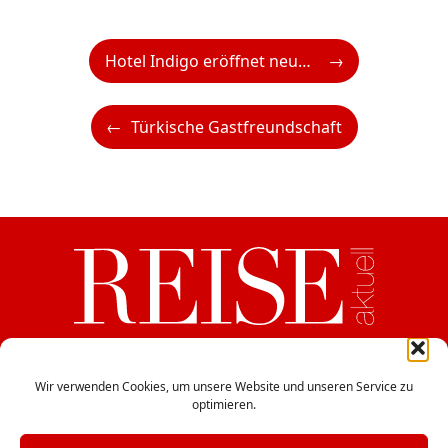
Hotel Indigo eröffnet neues Flagship in London
Türkische Gastfreundschaft
ein Medium der CB Verlags GesmbH
Haydngasse 12/5, A-1060 Wien
Wir verwenden Cookies, um unsere Website und unseren Service zu
optimieren.
office@cbverlag.at
Tel. +43-1-597 49 85