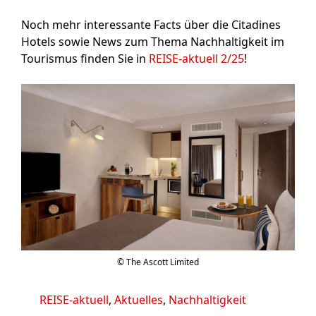
Noch mehr interessante Facts über die Citadines
Hotels sowie News zum Thema Nachhaltigkeit im
Tourismus finden Sie in
REISE-aktuell 2/25
!
© The Ascott Limited
Kategorien
REISE-aktuell
,
Aktuelles
,
Nachhaltigkeit