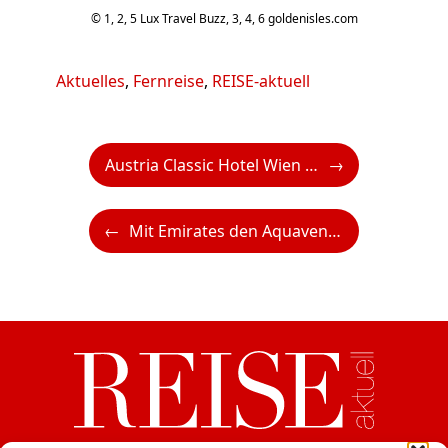
© 1, 2, 5 Lux Travel Buzz, 3, 4, 6 goldenisles.com
Kategorien
Aktuelles
,
Fernreise
,
REISE-aktuell
Austria Classic Hotel Wien umfassend renoviert
Mit Emirates den Aquaventure Waterpark in Dubai kostenlos besuchen