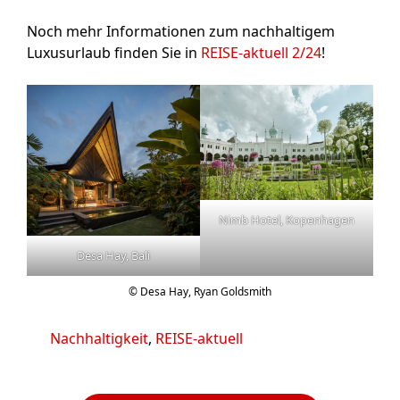
Noch mehr Informationen zum nachhaltigem
Luxusurlaub finden Sie in
REISE-aktuell 2/24
!
Nimb Hotel, Kopenhagen
Desa Hay, Bali
© Desa Hay, Ryan Goldsmith
Kategorien
Nachhaltigkeit
,
REISE-aktuell