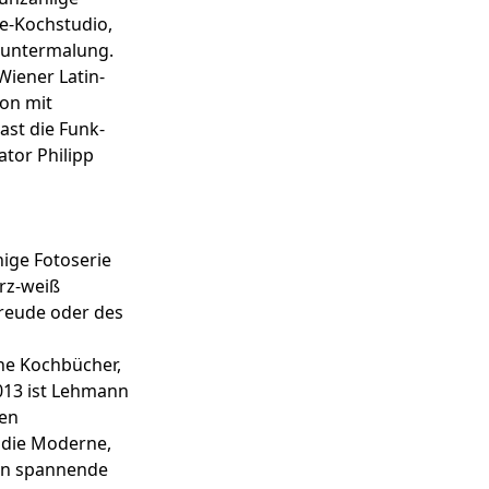
e-Kochstudio,
kuntermalung.
iener Latin-
ion mit
ast die Funk-
tor Philipp
nige Fotoserie
rz-weiß
Freude oder des
he Kochbücher,
2013 ist Lehmann
len
f die Moderne,
ein spannende