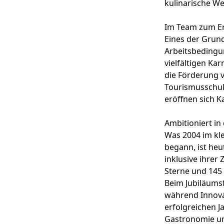
kulinarische Wel
Im Team zum Er
Eines der Grund
Arbeitsbedingun
vielfältigen K
die Förderung v
Tourismusschule
eröffnen sich K
Ambitioniert in
Was 2004 im kle
begann, ist heu
inklusive ihrer
Sterne und 145 
Beim Jubiläumsf
während Innova
erfolgreichen J
Gastronomie un