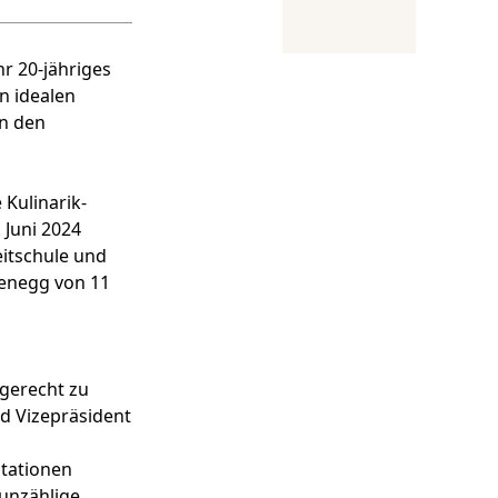
hr 20-jähriges
n idealen
ln den
 Kulinarik-
 Juni 2024
itschule und
fenegg von 11
gerecht zu
d Vizepräsident
stationen
 unzählige