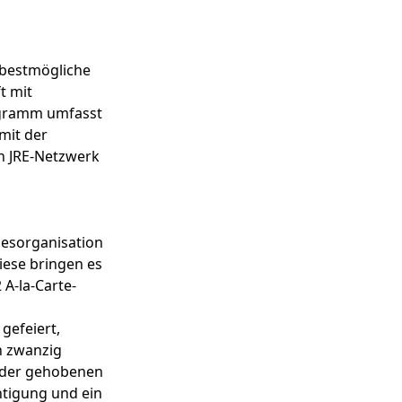
n bestmögliche
t mit
rogramm umfasst
mit der
en JRE-Netzwerk
desorganisation
iese bringen es
 A-la-Carte-
gefeiert,
h zwanzig
t der gehobenen
tigung und ein