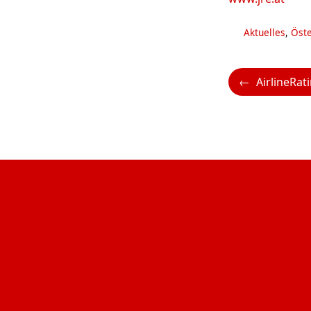
Kategorien
Aktuelles
,
Öste
AirlineRatings zeichnet Korean 