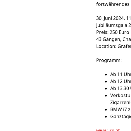
fortwährendes
30. Juni 2024
, 1
Jubiläumsgala 2
Preis:
250 Euro b
43 Gängen, Cham
Location:
Grafe
Programm:
Ab 11 Uh
Ab 12 Uh
Ab 13.30 
Verkostu
Zigarren
BMW i7 z
Ganztägi
www.jre.at