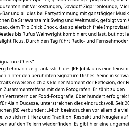
duzenten mit Verkostungen, Davidoff-Zigarrenlounge, Miel
n-Bar und all dies bei Partystimmung mit ganztägiger Musi
hen De Strawanza mit Swing und Weltmusik, gefolgt vom W
ao, dem Trio Chick Chock, das spielerisch freie Improvisat
Beatles bis Rufus Wainwright kombiniert und last, but not le
ight Ficus.
Durch den Tag führt Radio- und Fernsehmodera
ignature Chefs“
erg Lehmann zeigt anlässlich des JRE-Jubiläums eine feinsin
en hinter den berühmten Signature Dishes. Seine in schwa
raits erweisen sich als kleiner Moment der Reflexion, der 
 Zusammentreffens mit dem Fotografen. Er zählt zu den
n Vertretern der Food-Fotografie, über hundert erfolgreic
ür Alain Ducasse, unterstreichen dies eindrucksvoll. Seit 
schen JRE verbunden: „Mich beeindrucken vor allem die vie
e, wo sich mit Herz und Tradition, Respekt und Neugier au
sen auf den Tellern wiederfinden. Es gibt hier eine ungem