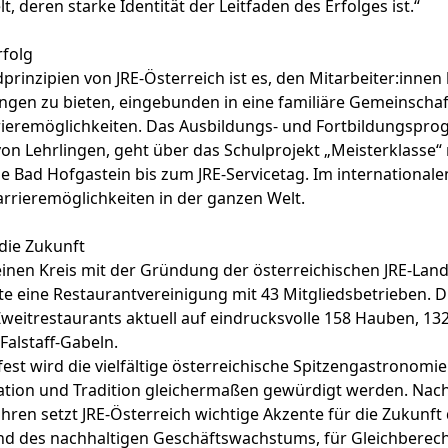
t, deren starke Identität der Leitfaden des Erfolges ist.“
folg
prinzipien von JRE-Österreich ist es, den Mitarbeiter:inne
gen zu bieten, eingebunden in eine familiäre Gemeinschaf
arrieremöglichkeiten. Das Ausbildungs- und Fortbildungsp
on Lehrlingen, geht über das Schulprojekt „Meisterklasse“ 
 Bad Hofgastein bis zum JRE-Servicetag. Im international
arrieremöglichkeiten in der ganzen Welt.
 die Zukunft
inen Kreis mit der Gründung der österreichischen JRE-Lan
te eine Restaurantvereinigung mit 43 Mitgliedsbetrieben. D
 Zweitrestaurants aktuell auf eindrucksvolle 158 Hauben, 132
Falstaff-Gabeln.
est wird die vielfältige österreichische Spitzengastronomie 
tion und Tradition gleichermaßen gewürdigt werden. Nac
ahren setzt JRE-Österreich wichtige Akzente für die Zukunf
d des nachhaltigen Geschäftswachstums, für Gleichberech