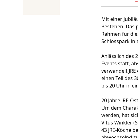
Mit einer Jubil
Bestehen. Das p
Rahmen für die
Schlosspark in e
Anlässlich des 
Events statt, ab
verwandelt JRE
einen Teil des 
bis 20 Uhr in e
20 Jahre JRE-Ös
Um dem Charakt
werden, hat sic
Vitus Winkler (S
43 JRE-Köche be
abwechselnd zu.