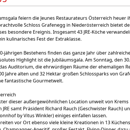
äumsgala feiern die Jeunes Restaurateurs Österreich heuer i
rachtvolle Schloss Grafenegg in Niederösterreich bietet de
ses besondere Ereignis. Insgesamt 43 JRE-Köche verwande
in kulinarisches Fest der Extraklasse.
20-jährigen Bestehens finden das ganze Jahr über zahlreiche
solutes Highlight ist die Jubiläumsgala. Am Sonntag, den 30.
 das Auditorium, die ehrwürdigen Räume der ehemaligen Re
300 Jahre alten und 32 Hektar großen Schlossparks von Gra
ine fantastische Gourmetwelt.
terreich
er dieser außergewöhnlichen Location unweit von Krems 
h JRE samt Präsident Richard Rauch (Geschwister Rauch) un
onnhof by Vitus Winkler) einiges einfallen lassen.
reiten vor Ort ebenso viele kleine Kreationen in 13 Küchen
 Champagner-Aperitif, großer Festakt, Flying-Dinner, dazu