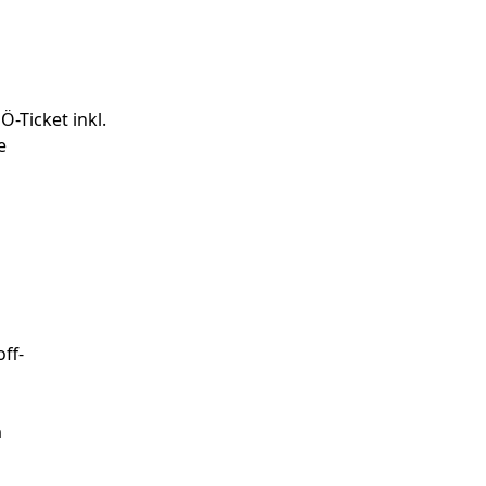
-Ticket inkl.
e
ff-
a