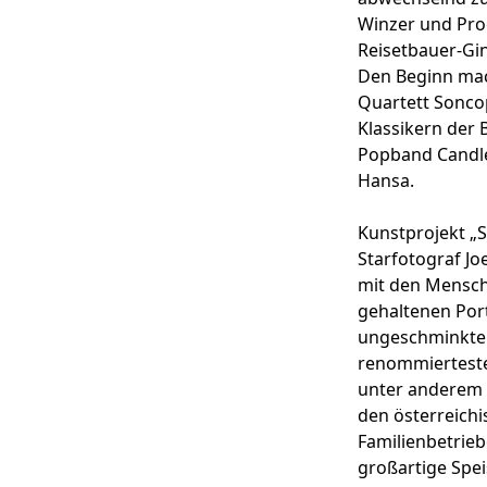
Winzer und Pro
Reisetbauer-Gi
Den Beginn mac
Quartett Soncop
Klassikern der 
Popband Candlel
Hansa.
Kunstprojekt „S
Starfotograf Jo
mit den Mensch
gehaltenen Port
ungeschminkten
renommierteste
unter anderem f
den österreichi
Familienbetrieb
großartige Spei