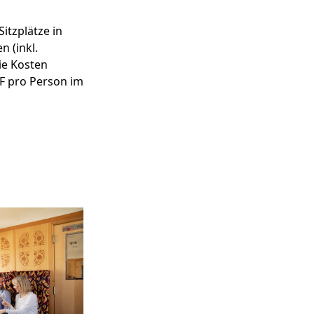
itzplätze in
n (inkl.
ie Kosten
HF pro Person im