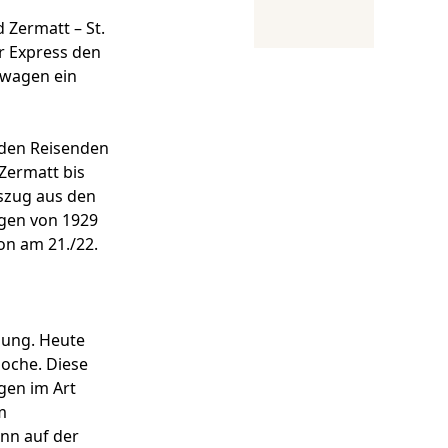
 Zermatt – St.
er Express den
nwagen ein
 den Reisenden
Zermatt bis
uszug aus den
gen von 1929
on am 21./22.
egung. Heute
poche. Diese
gen im Art
m
ann auf der