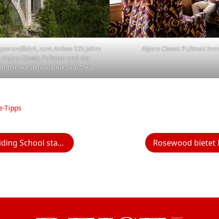
gierundfahrt, zum Anlass 125 Jahre
Alpine Classic Pullman Inn
 Alpine Classic Pullman und der
otive auf dem Viadukt Val Mela.
e-Tipps
hool startet in eine neue Ära