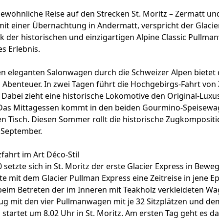
ewöhnliche Reise auf den Strecken St. Moritz – Zermatt und
 mit einer Übernachtung in Andermatt, verspricht der Glaci
 der historischen und einzigartigen Alpine Classic Pullma
s Erlebnis.
den eleganten Salonwagen durch die Schweizer Alpen bietet
Abenteuer. In zwei Tagen führt die Hochgebirgs-Fahrt von 
. Dabei zieht eine historische Lokomotive den Original-Lux
 Das Mittagessen kommt in den beiden Gourmino-Speisewa
n Tisch. Diesen Sommer rollt die historische Zugkompositi
. September.
ahrt im Art Déco-Stil
0 setzte sich in St. Moritz der erste Glacier Express in Bew
te mit dem Glacier Pullman Express eine Zeitreise in jene E
eim Betreten der im Inneren mit Teakholz verkleideten Wa
Zug mit den vier Pullmanwagen mit je 32 Sitzplätzen und de
tartet um 8.02 Uhr in St. Moritz. Am ersten Tag geht es d