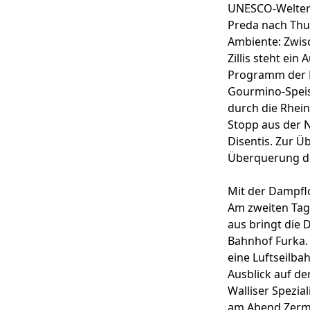
UNESCO-Welterb
Preda nach Thus
Ambiente: Zwisc
Zillis steht ein
Programm der E
Gourmino-Speise
durch die Rhein
Stopp aus der N
Disentis. Zur Ü
Überquerung de
Mit der Dampfl
Am zweiten Tag 
aus bringt die
Bahnhof Furka. 
eine Luftseilba
Ausblick auf de
Walliser Spezia
am Abend Zerma