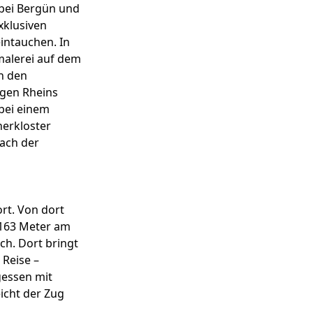
bei Bergün und
xklusiven
intauchen. In
nmalerei auf dem
n den
ngen Rheins
bei einem
nerkloster
nach der
rt. Von dort
.163 Meter am
ch. Dort bringt
 Reise –
gessen mit
eicht der Zug