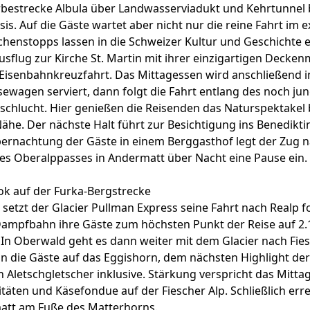
estrecke Albula über Landwasserviadukt und Kehrtunnel 
is. Auf die Gäste wartet aber nicht nur die reine Fahrt im e
henstopps lassen in die Schweizer Kultur und Geschichte e
 Ausflug zur Kirche St. Martin mit ihrer einzigartigen Decke
isenbahnkreuzfahrt. Das Mittagessen wird anschließend i
wagen serviert, dann folgt die Fahrt entlang des noch ju
schlucht. Hier genießen die Reisenden das Naturspektakel 
ähe. Der nächste Halt führt zur Besichtigung ins Benedikti
bernachtung der Gäste in einem Berggasthof legt der Zug 
s Oberalppasses in Andermatt über Nacht eine Pause ein.
ok auf der Furka-Bergstrecke
setzt der Glacier Pullman Express seine Fahrt nach Realp fo
 Dampfbahn ihre Gäste zum höchsten Punkt der Reise auf 2
In Oberwald geht es dann weiter mit dem Glacier nach Fies
hn die Gäste auf das Eggishorn, dem nächsten Highlight der
n Aletschgletscher inklusive. Stärkung verspricht das Mitta
litäten und Käsefondue auf der Fiescher Alp. Schließlich err
tt am Fuße des Matterhorns.