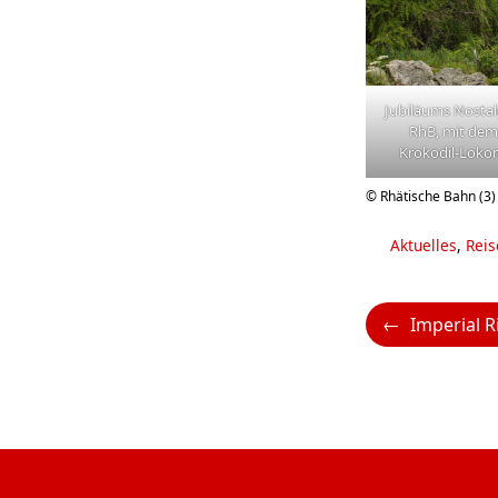
Jubiläums Nostal
RhB, mit dem
Krokodil-Lokom
© Rhätische Bahn (3)
Kategorien
Aktuelles
,
Reis
Imperial Riding Sc