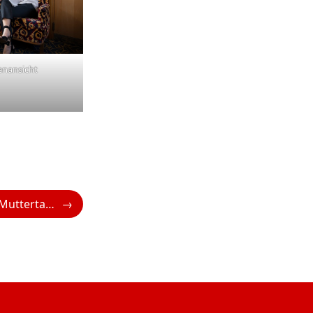
enansicht
Rosewood bietet Muttertagsspecials an