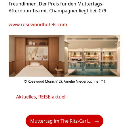
Freundinnen. Der Preis für den Muttertags-
Afternoon Tea mit Champagner liegt bei: €79
www.rosewoodhotels.com
© Rosewood Munich( 2), Amelie Niederbuchner (1)
Kategorien
Aktuelles
,
REISE-aktuell
Muttertag im The Ritz-Carlton Vienna