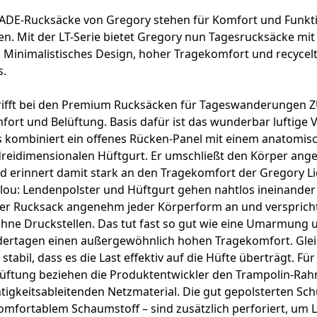
JADE-Rucksäcke von Gregory stehen für Komfort und Funktio
. Mit der LT-Serie bietet Gregory nun Tagesrucksäcke mit 
 Minimalistisches Design, hoher Tragekomfort und recycelt
s.
trifft bei den Premium Rucksäcken für Tageswanderungen 
fort und Belüftung. Basis dafür ist das wunderbar luftige
s kombiniert ein offenes Rücken-Panel mit einem anatomis
reidimensionalen Hüftgurt. Er umschließt den Körper an
d erinnert damit stark an den Tragekomfort der Gregory L
lou: Lendenpolster und Hüftgurt gehen nahtlos ineinander
der Rucksack angenehm jeder Körperform an und verspricht
hne Druckstellen. Das tut fast so gut wie eine Umarmung u
ertagen einen außergewöhnlich hohen Tragekomfort. Gleich
tabil, dass es die Last effektiv auf die Hüfte überträgt. Für
elüftung beziehen die Produktentwickler den Trampolin-Ra
tigkeitsableitenden Netzmaterial. Die gut gepolsterten Sch
omfortablem Schaumstoff – sind zusätzlich perforiert, um L