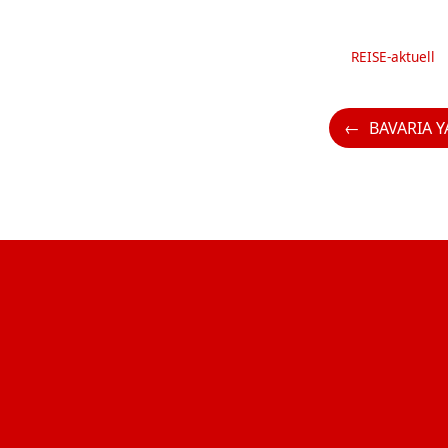
Kategorien
REISE-aktuell
BAVARIA YACHTS feiert 45