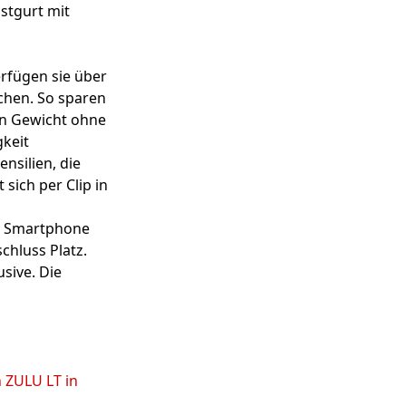
stgurt mit
erfügen sie über
uchen. So sparen
an Gewicht ohne
gkeit
nsilien, die
sich per Clip in
n. Smartphone
chluss Platz.
sive. Die
 ZULU LT in