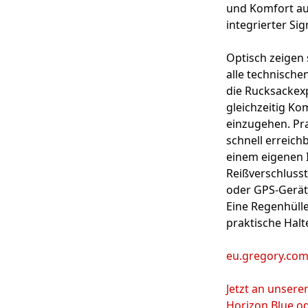
und Komfort au
integrierter Sig
Optisch zeigen 
alle technische
die Rucksackex
gleichzeitig Ko
einzugehen. Pra
schnell erreich
einem eigenen I
Reißverschlusst
oder GPS-Gerät 
Eine Regenhülle
praktische Halt
eu.gregory.co
Jetzt an unser
Horizon Blue o