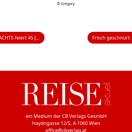
© Gregory
 Jahre Segel- und 25 Jahre Motorbootbau
ein Medium der CB Verlags GesmbH
Haydngasse 12/5, A-1060 Wien
office@cbverlag.at