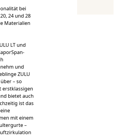
nalität bei
20, 24 und 28
e Materialien
ZULU LT und
 VaporSpan-
ch
genehm und
ieblinge ZULU
 über – so
 erstklassigen
nd bietet auch
zeitig ist das
 eine
hmen mit einem
ultergurte –
uftzirkulation