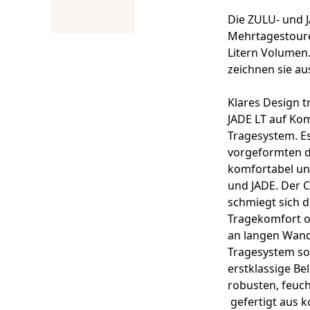
Die ZULU- und 
Mehrtagestouren
Litern Volumen.
zeichnen sie au
Klares Design 
JADE LT auf Kom
Tragesystem. E
vorgeformten d
komfortabel un
und JADE. Der C
schmiegt sich 
Tragekomfort o
an langen Wand
Tragesystem so s
erstklassige B
robusten, feuch
gefertigt aus k