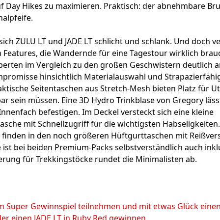
f Day Hikes zu maximieren. Praktisch: der abnehmbare Bru
nalpfeife.
sich ZULU LT und JADE LT schlicht und schlank. Und doch v
n Features, die Wandernde für eine Tagestour wirklich bra
perten im Vergleich zu den großen Geschwistern deutlich 
mpromisse hinsichtlich Materialauswahl und Strapazierfähi
ktische Seitentaschen aus Stretch-Mesh bieten Platz für Ute
bar sein müssen. Eine 3D Hydro Trinkblase von Gregory lässt 
nnenfach befestigen. Im Deckel versteckt sich eine kleine
asche mit Schnellzugriff für die wichtigsten Habseligkeite
finden in den noch größeren Hüftgurttaschen mit Reißvers
 ist bei beiden Premium-Packs selbstverständlich auch inklu
erung für Trekkingstöcke rundet die Minimalisten ab.
m
em Super Gewinnspiel teilnehmen und mit etwas Glück einen
der einen JADE LT in Ruby Red gewinnen