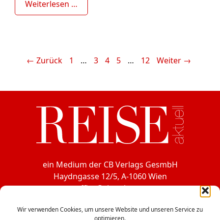
Weiterlesen …
Seite
Seite
Seite
Seite
Seite
←
Zurück
1
…
3
4
5
…
12
Weiter
→
ein Medium der CB Verlags GesmbH
Haydngasse 12/5, A-1060 Wien
office@cbverlag.at
Tel. +43-1-597 49 85
Wir verwenden Cookies, um unsere Website und unseren Service zu
Fax +43-1-597 49 85-15
optimieren.